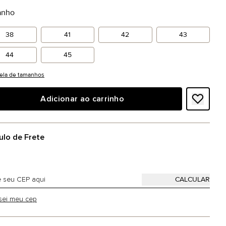
anho
38
41
42
43
44
45
ela de tamanhos
Adicionar ao carrinho
ulo de Frete
sei meu cep