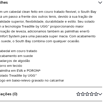
lhes
m um cabedal clean feito em couro tratado flexível, o South Bay
tá um passo a frente dos outros tênis, devido à sua tração de
lidade superior, flexibilidade, durabilidade e estilo. Seu solado
m a tecnologia Treadlite by UGG™ proporcionando maior
nsação de leveza, adicionamos também as palmilhas enerG
mfort System para uma passada super macia. Com acabamento
 suede, o South Bay combina com qualquer ocasião.
Cabedal em couro tratado
Acabamento em suede
Cadarços de algodão
Forro em tecido
Palmilha em EVA e PORON®
Solado Treadlite by UGG™
Logo em baixo-relevo gravado no calcanhar
iações (0)