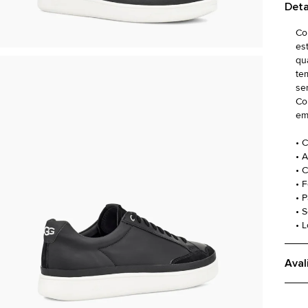
Deta
Co
es
qua
te
se
Co
em
• 
• 
• 
• 
• 
• 
• 
Aval