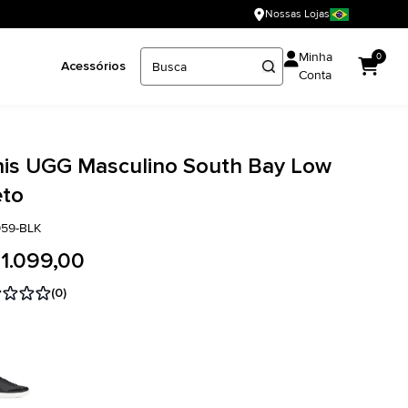
Nossas Lojas
Minha
0
Acessórios
Conta
nis UGG Masculino South Bay Low
eto
959-BLK
 1.099,00
(0)