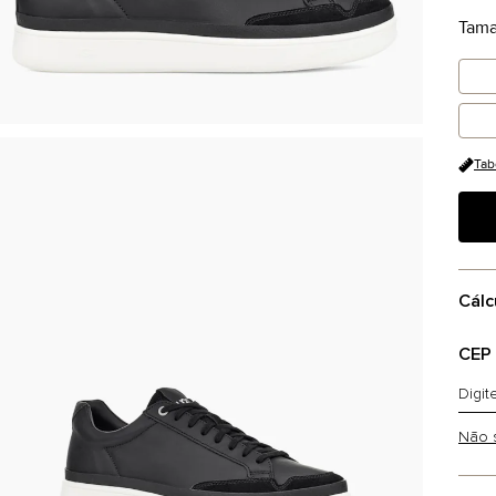
Tam
Tab
Cálc
CEP
Não 