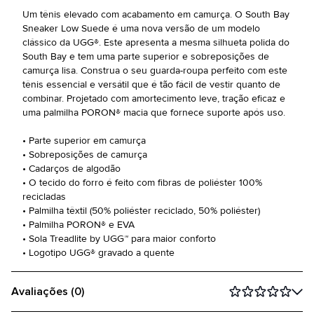
Um tênis elevado com acabamento em camurça. O South Bay
Sneaker Low Suede é uma nova versão de um modelo
clássico da UGG®. Este apresenta a mesma silhueta polida do
South Bay e tem uma parte superior e sobreposições de
camurça lisa. Construa o seu guarda-roupa perfeito com este
tênis essencial e versátil que é tão fácil de vestir quanto de
combinar. Projetado com amortecimento leve, tração eficaz e
uma palmilha PORON® macia que fornece suporte após uso.
• Parte superior em camurça
• Sobreposições de camurça
• Cadarços de algodão
• O tecido do forro é feito com fibras de poliéster 100%
recicladas
• Palmilha têxtil (50% poliéster reciclado, 50% poliéster)
• Palmilha PORON® e EVA
• Sola Treadlite by UGG™ para maior conforto
• Logotipo UGG® gravado a quente
Avaliações (0)