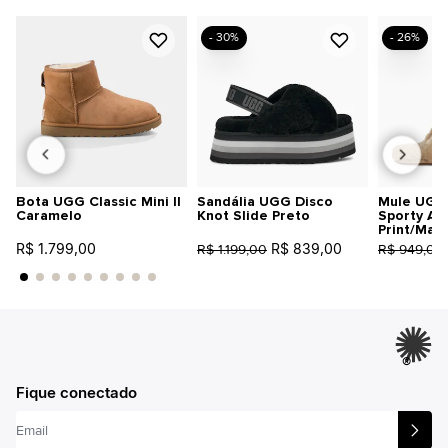
- 30%
- 26%
Bota UGG Classic Mini II
Sandália UGG Disco
Mule UGG 
Caramelo
Knot Slide Preto
Sporty An
Print/Mar
R$ 1.799,00
R$ 839,00
R$ 1.199,00
R$ 949,00
®
Fique conectado