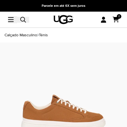
Parcele em até 6X sem juros
0
Calçado Masculino
Tênis