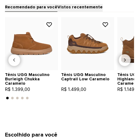
Recomendado para você
Vistos recentemente
Tênis UGG Masculino
Tênis UGG Masculino
Tênis UGG
Burleigh Chukka
Captrail Low Caramelo
Highland 
Caramelo
Caramelo
R$ 1.399,00
R$ 1.499,00
R$ 1.149,0
Escolhido para você