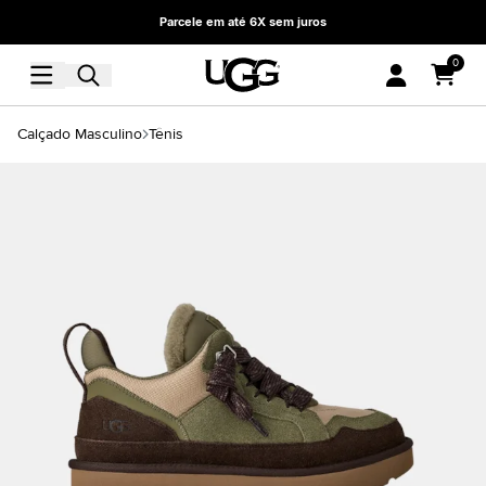
Parcele em até 6X sem juros
0
Calçado Masculino
Tênis