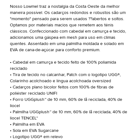
Nosso Lowmel traz a nostalgia da Costa Oeste da melhor
maneira possível. Os cadarços redondos e robustos são um
"momento" pensado para serem usados ??abertos e soltos.
Optamos por materiais macios que remetem aos tênis
clássicos. Confeccionado com cabedal em camurça e tecido,
adicionamos uma gáspea em mesh para uso em climas
quentes. Assentado em uma palmilha moldada e solado em
EVA de cana-de-açúcar para conforto premium.
• Cabedal em camurça e tecido feito de 100% poliamida
reciclado
• Tira de tecido no calcanhar, Patch com o logotipo UGG®,
Colarinho acolchoado e língua acolchoada oversized
• Cadarços plano bicolor feitos com 100% de fibras de
poliéster reciclado UNIFI
• Forro UGGplush™ de 10 mm, 60% de lã reciclada, 40% de
liocel
• Palmilha UGGplush™ de 10 mm, 60% de lã reciclada, 40% de
liocel TENCEL™
• Palmilha em EVA
• Sola em EVA Sugarcane
• Logotipo UGG® em relevo