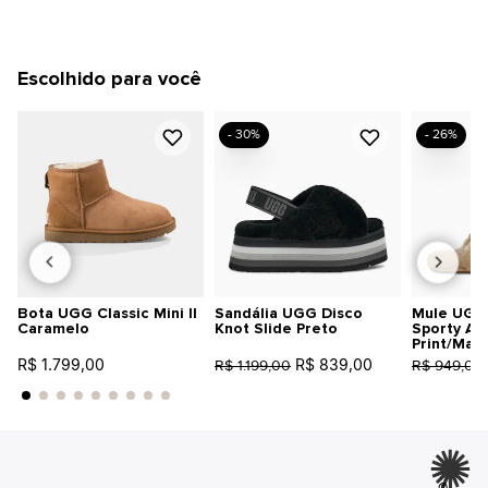
Escolhido para você
- 30%
- 26%
Bota UGG Classic Mini II
Sandália UGG Disco
Mule UGG 
Caramelo
Knot Slide Preto
Sporty An
Print/Mar
R$ 1.799,00
R$ 839,00
R$ 1.199,00
R$ 949,00