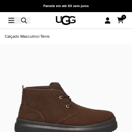
Parcele em até 6X sem juros
0
Calçado Masculino
Tênis