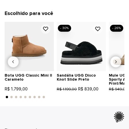
Escolhido para você
- 30%
- 26%
Bota UGG Classic Mini II
Sandália UGG Disco
Mule UGG 
Caramelo
Knot Slide Preto
Sporty An
Print/Mar
R$ 1.799,00
R$ 839,00
R$ 1.199,00
R$ 949,00
®