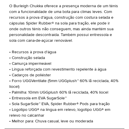
O Burleigh Chukka oferece a presença moderna de um tênis
com a funcionalidade de uma bota para climas leves. Com
recursos à prova d'água, construção com costura selada e
cápsulas Spider Rubber® na sola para tração, ele pode ir
onde outros tênis não conseguem, mas ainda mantém sua
personalidade descontraída. Também possui entressola e
sola com cana-de-açúcar renovável.
• Recursos à prova d'água
• Construção selada
• Camurça impermeável
• Língua reforçada com revestimento repelente à água
• Cadarços de poliéster
• Forro UGGVentilate (5mm UGGplush™ 60% lã reciclada, 40%
liocel)
• Palmilha: 10mm UGGplush 60% lã reciclada, 40% liocel
• Entressola em EVA SugarSole™
• Sola SugarSole™ EVA, Spider Rubber® Pods para tração
• Logotipo UGG® na língua em relevo, logotipo UGG® em
relevo no calcanhar
• Melhor para: Chuva casual, leve ou moderada