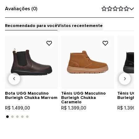
Avaliações (0)
Recomendado para você
Vistos recentemente
Bota UGG Masculino
Tênis UGG Masculino
Tênis UGG
Burleigh Chukka Marrom
Burleigh Chukka
Burleigh 
Caramelo
R$ 1.499,00
R$ 1.399,00
R$ 1.399,