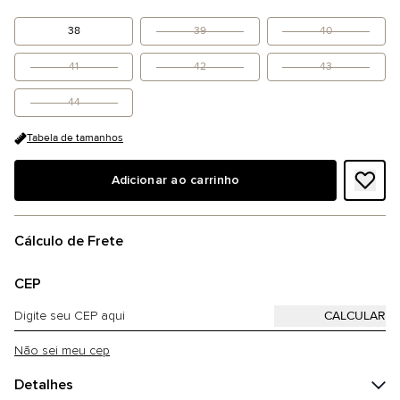
38
39
40
41
42
43
44
Tabela de tamanhos
Adicionar ao carrinho
Cálculo de Frete
CEP
Não sei meu cep
Detalhes