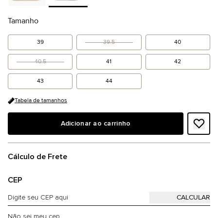
Tamanho
39
39.5
40
40.5
41
42
43
44
Tabela de tamanhos
Adicionar ao carrinho
Cálculo de Frete
CEP
Não sei meu cep