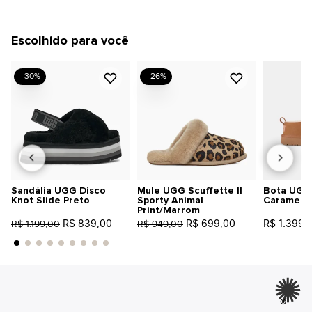
Escolhido para você
- 30%
- 26%
Sandália UGG Disco
Mule UGG Scuffette II
Bota UGG 
Knot Slide Preto
Sporty Animal
Caramelo
Print/Marrom
R$ 839,00
R$ 699,00
R$ 1.399,
R$ 1.199,00
R$ 949,00
®