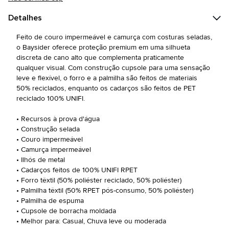
Detalhes
Feito de couro impermeável e camurça com costuras seladas,
o Baysider oferece proteção premium em uma silhueta
discreta de cano alto que complementa praticamente
qualquer visual. Com construção cupsole para uma sensação
leve e flexível, o forro e a palmilha são feitos de materiais
50% reciclados, enquanto os cadarços são feitos de PET
reciclado 100% UNIFI.
• Recursos à prova d'água
• Construção selada
• Couro impermeável
• Camurça impermeável
• Ilhós de metal
• Cadarços feitos de 100% UNIFI RPET
• Forro têxtil (50% poliéster reciclado, 50% poliéster)
• Palmilha têxtil (50% RPET pós-consumo, 50% poliéster)
• Palmilha de espuma
• Cupsole de borracha moldada
• Melhor para: Casual, Chuva leve ou moderada