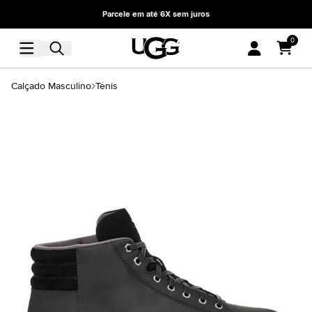
Parcele em até 6X sem juros
0
Calçado Masculino
Tênis