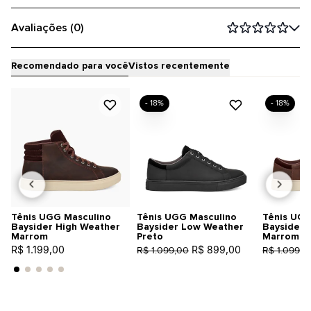
Avaliações (0)
Recomendado para você
Vistos recentemente
- 18%
- 18%
Tênis UGG Masculino
Tênis UGG Masculino
Tênis UGG
Baysider High Weather
Baysider Low Weather
Baysider 
Marrom
Preto
Marrom
R$ 1.199,00
R$ 899,00
R$ 1.099,00
R$ 1.099,0