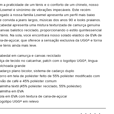
m a praticidade de um tênis e o conforto de um chinelo, nosso
 Lowmel é sinônimo de vibrações impecáveis. Este recém-
egado à nossa família Lowmel apresenta um perfil mais baixo
e convida a jeans largos, músicas dos anos 90 e looks praianos.
cabedal apresenta uma mistura texturizada de camurça genuína
canvas balístico reciclado, proporcionando o estilo quintessencial
 tênis. Na sola, você encontrará nosso solado elástico de EVA de
na-de-açúcar, que oferece a sensação exclusiva da UGG® e torna
te tênis ainda mais leve.
Cabedal em camurça e canvas reciclado
Alça de tecido no calcanhar, patch com o logotipo UGG®, língua
olchoada grande
Cadarço plano bicolor, sistema de cadarço duplo
Forro em tela de poliéster feito de 55% poliéster modificado com
rvão de café e 45% poliéster comum
almilha têxtil (45% poliéster reciclado, 55% poliéster)
Palmilha em EVA
Sola em EVA com textura de cana-de-açúcar
Logotipo UGG® em relevo