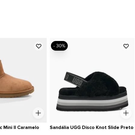
- 30%
 Mini II Caramelo
Sandália UGG Disco Knot Slide Preto