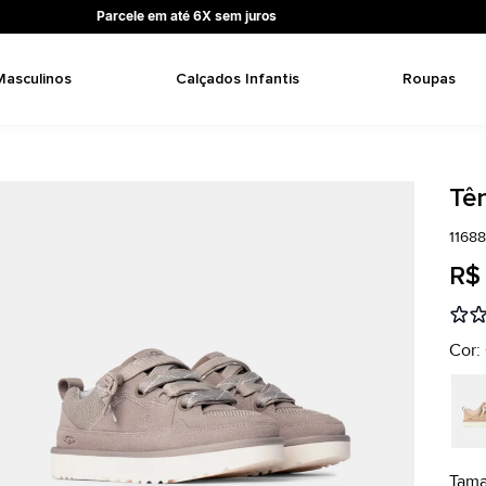
Parcele em até 6X sem juros
Masculinos
Calçados Infantis
Roupas
Tê
1168
R$
Cor:
Tam