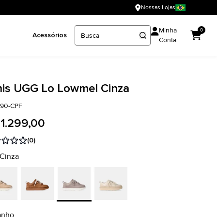
Nossas Lojas
Minha
0
Acessórios
Conta
nis UGG Lo Lowmel Cinza
890-CPF
 1.299,00
(0)
 Cinza
anho