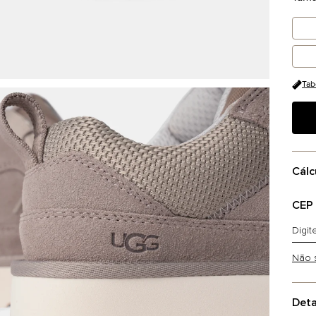
Tab
Cálc
CEP
Não 
Deta