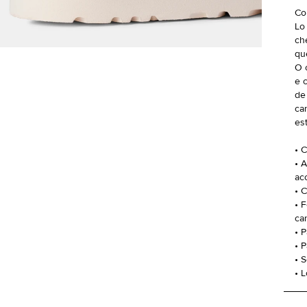
Co
Lo
ch
qu
O 
e 
de
ca
es
• 
• 
ac
• 
• 
ca
• P
• 
• 
• 