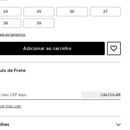
34
35
36
37
38
39
ela de tamanhos
Adicionar ao carrinho
ulo de Frete
sei meu cep
lhes