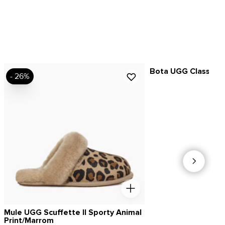
Bota UGG Classic M
- 26%
Mule UGG Scuffette II Sporty Animal
Print/Marrom