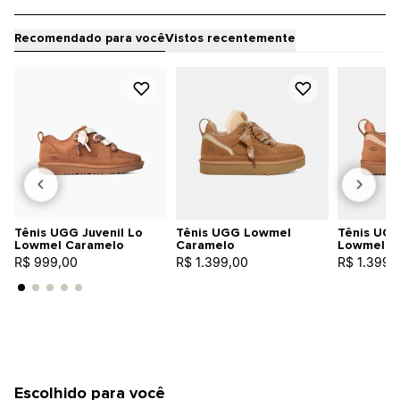
Recomendado para você
Vistos recentemente
Tênis UGG Juvenil Lo
Tênis UGG Lowmel
Tênis UGG
Lowmel Caramelo
Caramelo
Lowmel C
R$ 999,00
R$ 1.399,00
R$ 1.399,
Escolhido para você