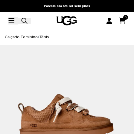
Parcele em até 6X sem juros
0
Calçado Feminino
Tênis