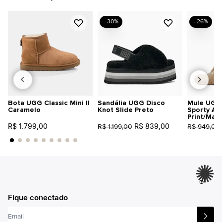
- 30%
- 26%
Bota UGG Classic Mini II
Sandália UGG Disco
Mule UGG 
Caramelo
Knot Slide Preto
Sporty An
Print/Mar
R$ 1.799,00
R$ 839,00
R$ 1.199,00
R$ 949,00
®
Fique conectado