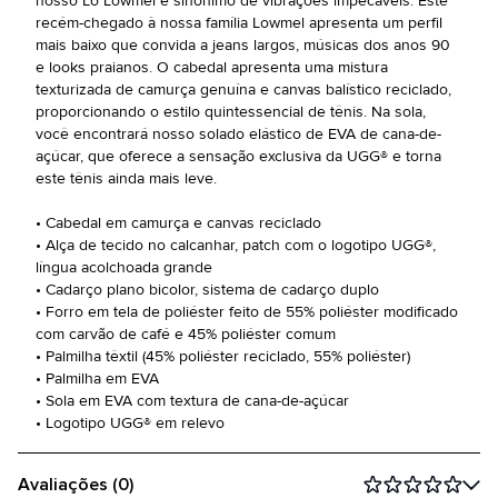
nosso Lo Lowmel é sinônimo de vibrações impecáveis. Este
recém-chegado à nossa família Lowmel apresenta um perfil
mais baixo que convida a jeans largos, músicas dos anos 90
e looks praianos. O cabedal apresenta uma mistura
texturizada de camurça genuína e canvas balístico reciclado,
proporcionando o estilo quintessencial de tênis. Na sola,
você encontrará nosso solado elástico de EVA de cana-de-
açúcar, que oferece a sensação exclusiva da UGG® e torna
este tênis ainda mais leve.
• Cabedal em camurça e canvas reciclado
• Alça de tecido no calcanhar, patch com o logotipo UGG®,
língua acolchoada grande
• Cadarço plano bicolor, sistema de cadarço duplo
• Forro em tela de poliéster feito de 55% poliéster modificado
com carvão de café e 45% poliéster comum
• Palmilha têxtil (45% poliéster reciclado, 55% poliéster)
• Palmilha em EVA
• Sola em EVA com textura de cana-de-açúcar
• Logotipo UGG® em relevo
Avaliações (0)