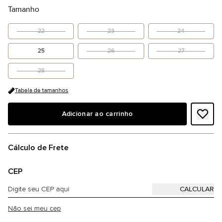
Tamanho
22
23
24
25
26
27
28
Tabela de tamanhos
Adicionar ao carrinho
Cálculo de Frete
CEP
Não sei meu cep