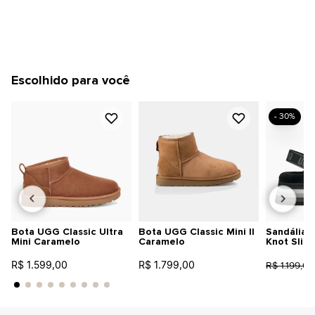
Escolhido para você
- 30%
Bota UGG Classic Ultra
Bota UGG Classic Mini II
Sandália 
Mini Caramelo
Caramelo
Knot Slid
R$ 1.599,00
R$ 1.799,00
R$ 1.199,00