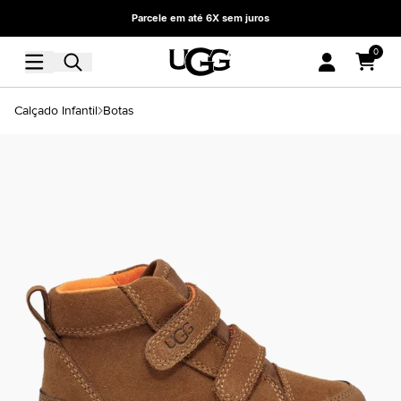
Parcele em até 6X sem juros
0
Calçado Infantil
Botas