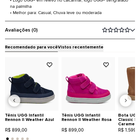
• Logo UGG® em relevo no calcanhar, logo UGG® serigrafado
na palmilha
• Melhor para: Casual, Chuva leve ou moderada
Avaliações (0)
Recomendado para você
Vistos recentemente
Tênis UGG Infantil
Tênis UGG Infantil
Bota UGG 
Rennon II Weather Azul
Rennon II Weather Rosa
Classic Sh
Caramelo
R$ 899,00
R$ 899,00
R$ 1.599,