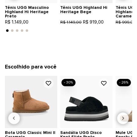
Tênis UGG Masculino
Tênis UGG Highland Hi
Tênis UGG
Highland Hi Heritage
Heritage Bege
Highland 
Preto
Caramelo
R$ 1.149,00
R$ 919,00
R$ 1.149,00
R$ 999,00
Escolhido para você
- 30%
- 26%
Bota UGG Classic Mini II
Sandália UGG Disco
Mule UGG 
Caramelo
Knot Slide Preto
Sporty An