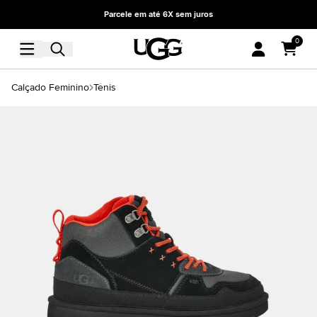
Parcele em até 6X sem juros
0
Calçado Feminino
Tênis