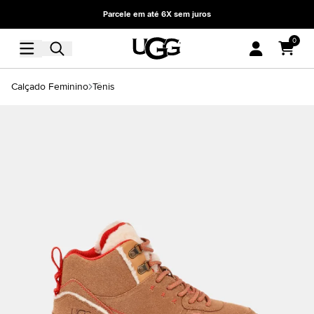
Parcele em até 6X sem juros
0
Calçado Feminino
Tênis