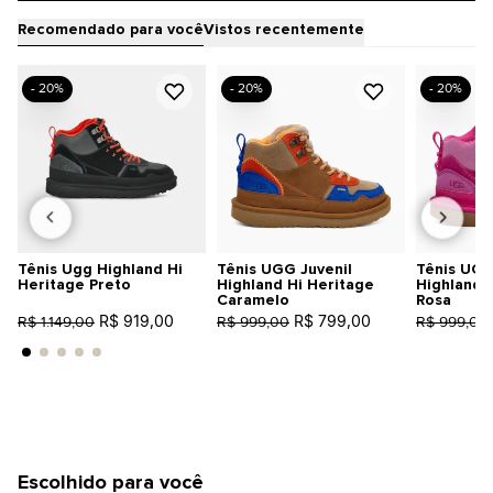
Recomendado para você
Vistos recentemente
- 20%
- 20%
- 20%
Tênis Ugg Highland Hi
Tênis UGG Juvenil
Tênis UGG
Heritage Preto
Highland Hi Heritage
Highland 
Caramelo
Rosa
R$ 919,00
R$ 799,00
R$ 1.149,00
R$ 999,00
R$ 999,00
Escolhido para você