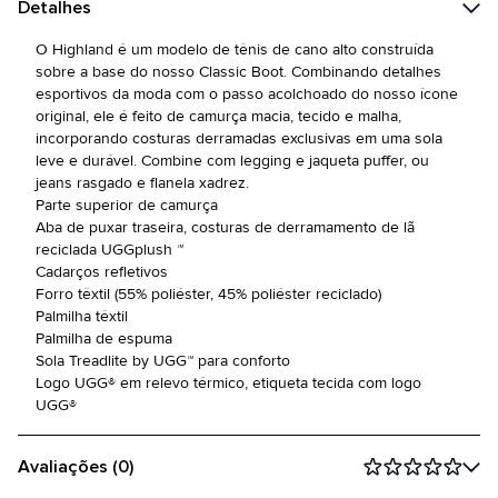
Detalhes
O Highland é um modelo de tênis de cano alto construída
sobre a base do nosso Classic Boot. Combinando detalhes
esportivos da moda com o passo acolchoado do nosso ícone
original, ele é feito de camurça macia, tecido e malha,
incorporando costuras derramadas exclusivas em uma sola
leve e durável. Combine com legging e jaqueta puffer, ou
jeans rasgado e flanela xadrez.
Parte superior de camurça
Aba de puxar traseira, costuras de derramamento de lã
reciclada UGGplush ™
Cadarços refletivos
Forro têxtil (55% poliéster, 45% poliéster reciclado)
Palmilha têxtil
Palmilha de espuma
Sola Treadlite by UGG™ para conforto
Logo UGG® em relevo térmico, etiqueta tecida com logo
UGG®
Avaliações (0)