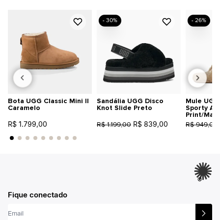
- 30%
- 26%
Bota UGG Classic Mini II
Sandália UGG Disco
Mule UGG 
Caramelo
Knot Slide Preto
Sporty An
Print/Mar
R$ 1.799,00
R$ 839,00
R$ 1.199,00
R$ 949,00
®
Fique conectado