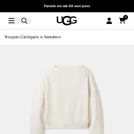
Parcele em até 6X sem juros
0
Roupas
Cardigans e Sweaters