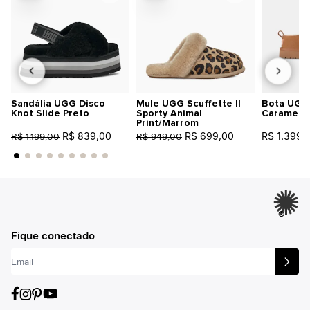
Sandália UGG Disco
Mule UGG Scuffette II
Bota UGG 
Knot Slide Preto
Sporty Animal
Caramelo
Print/Marrom
R$ 839,00
R$ 699,00
R$ 1.399,
R$ 1.199,00
R$ 949,00
®
Fique conectado