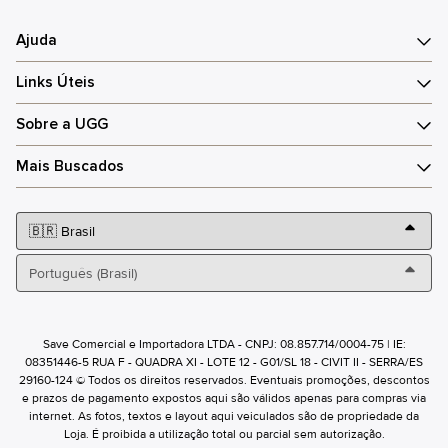
Ajuda
Links Úteis
Sobre a UGG
Mais Buscados
Save Comercial e Importadora LTDA - CNPJ: 08.857.714/0004-75 | IE:
08351446-5 RUA F - QUADRA XI - LOTE 12 - G01/SL 18 - CIVIT II - SERRA/ES
29160-124 © Todos os direitos reservados. Eventuais promoções, descontos
e prazos de pagamento expostos aqui são válidos apenas para compras via
internet. As fotos, textos e layout aqui veiculados são de propriedade da
Loja. É proibida a utilização total ou parcial sem autorização.