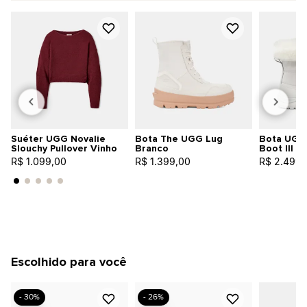
Suéter UGG Novalie
Bota The UGG Lug
Bota UGG
Slouchy Pullover Vinho
Branco
Boot III P
R$ 1.099,00
R$ 1.399,00
R$ 2.499,
Escolhido para você
- 30%
- 26%