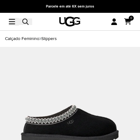
Parcele em até 6X sem juros
0
Calçado Feminino
Slippers