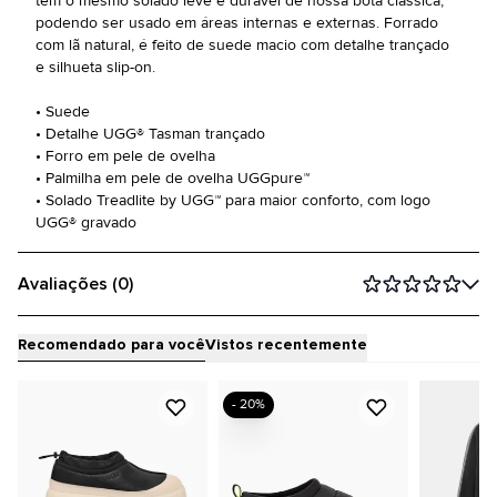
tem o mesmo solado leve e durável de nossa bota clássica,
podendo ser usado em áreas internas e externas. Forrado
com lã natural, é feito de suede macio com detalhe trançado
e silhueta slip-on.
• Suede
• Detalhe UGG® Tasman trançado
• Forro em pele de ovelha
• Palmilha em pele de ovelha UGGpure™
• Solado Treadlite by UGG™ para maior conforto, com logo
UGG® gravado
Avaliações (0)
Recomendado para você
Vistos recentemente
- 20%