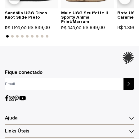
Sandália UGG Disco
Mule UGG Scuffette II
Bota UGG 
Knot Slide Preto
Sporty Animal
Caramelo
Print/Marrom
R$ 839,00
R$ 699,00
R$ 1.399,
R$ 1.199,00
R$ 949,00
®
Fique conectado
Ajuda
Links Úteis