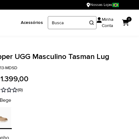
Nossas Lojas
Minha
0
Acessórios
Conta
ipper UGG Masculino Tasman Lug
913-MDSD
 1.399,00
(0)
 Bege
anho