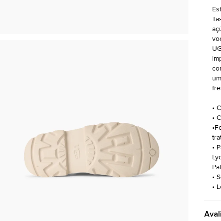
Es
Ta
aç
vo
UG
im
co
um
fre
• 
• 
•Fo
tr
• 
Ly
Pa
• 
• 
Aval