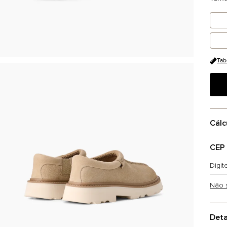
Tab
Cálc
CEP
Não 
Deta