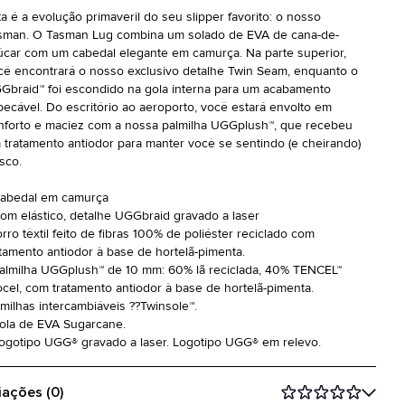
ta é a evolução primaveril do seu slipper favorito: o nosso
sman. O Tasman Lug combina um solado de EVA de cana-de-
úcar com um cabedal elegante em camurça. Na parte superior,
cê encontrará o nosso exclusivo detalhe Twin Seam, enquanto o
Gbraid™ foi escondido na gola interna para um acabamento
pecável. Do escritório ao aeroporto, você estará envolto em
nforto e maciez com a nossa palmilha UGGplush™, que recebeu
 tratamento antiodor para manter você se sentindo (e cheirando)
sco.
Cabedal em camurça
Com elástico, detalhe UGGbraid gravado a laser
rro têxtil feito de fibras 100% de poliéster reciclado com
atamento antiodor à base de hortelã-pimenta.
Palmilha UGGplush™ de 10 mm: 60% lã reciclada, 40% TENCEL™
ocel, com tratamento antiodor à base de hortelã-pimenta.
lmilhas intercambiáveis ??Twinsole™.
Sola de EVA Sugarcane.
Logotipo UGG® gravado a laser. Logotipo UGG® em relevo.
iações (0)