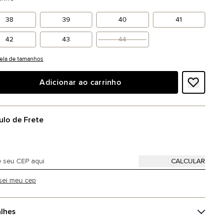
38
39
40
41
42
43
44
ela de tamanhos
Adicionar ao carrinho
ulo de Frete
sei meu cep
lhes