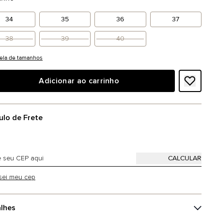
34
35
36
37
38
39
40
ela de tamanhos
Adicionar ao carrinho
ulo de Frete
sei meu cep
lhes