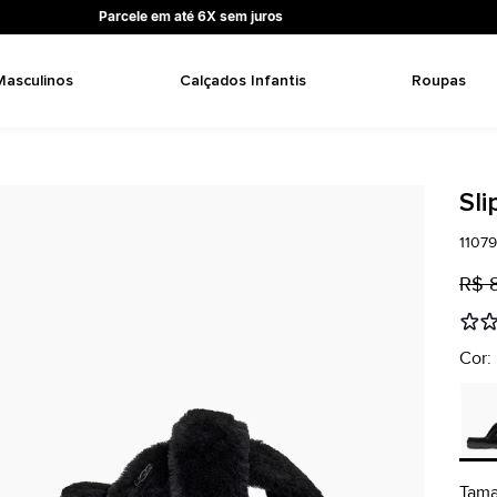
Parcele em até 6X sem juros
Masculinos
Calçados Infantis
Roupas
Sl
1107
R$ 
Cor:
Tam