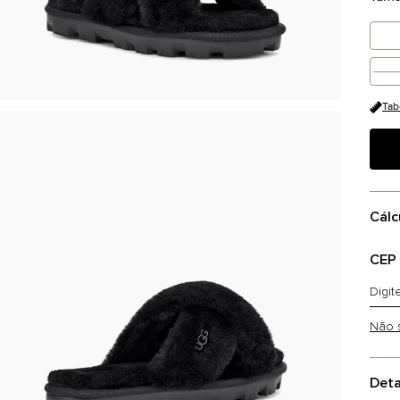
Tab
Cálc
CEP
Não 
Deta