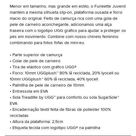
Menor em tamanho, mas grande em estilo, o Funkette Juvenil
mantém a mesma silhueta slip-on, plataforma ousada e forro
macio do original. Feito de camurça rica com uma gola de
pele de carneiro aconchegante, adicionamos uma alça
traseira com o logotipo UGG gráfico para ajudar a proteger os
pés em movimento. Combine com nosso chinelo feminino
combinando para fotos fofas de mini-eu.
• Parte superior de camurça
• Colar de pele de carneiro
• Tira de elástico com gráfico UGG®
• Forro: 10mm UGGplush™ 80% lã reciclada, 20% lyocell ou
10mm UGGplush™ 60% lã reciclada, 40% lyocell
• Palmilha de pele de carneiro de 10mm
• Entressola em EVA
• Sola Treadlite by UGG™ para conforto ou sola SugarSole™
EVA
• Encadernação têxtil feita de fibras de poliéster 100%
recicladas
• Altura da plataforma: 2,5cm
• Etiqueta tecida com logótipo UGG® na palmilha