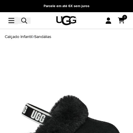
Parcele em até 6X sem juros
0
Calçado Infantil
Sandálias