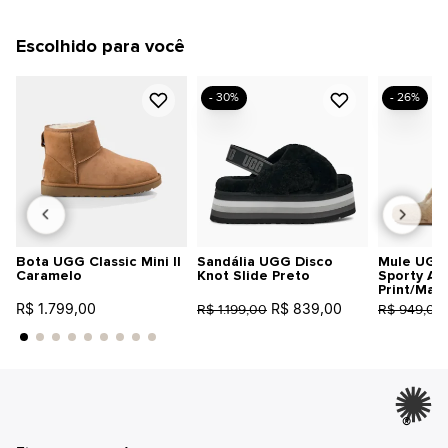
Escolhido para você
- 30%
- 26%
Bota UGG Classic Mini II
Sandália UGG Disco
Mule UGG 
Caramelo
Knot Slide Preto
Sporty An
Print/Mar
R$ 1.799,00
R$ 839,00
R$ 1.199,00
R$ 949,00
®