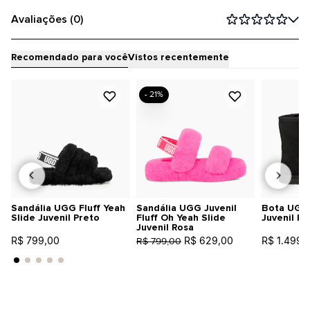
Avaliações (0)
Recomendado para você
Vistos recentemente
- 21%
Sandália UGG Fluff Yeah
Sandália UGG Juvenil
Bota UGG C
Slide Juvenil Preto
Fluff Oh Yeah Slide
Juvenil Pr
Juvenil Rosa
R$ 799,00
R$ 629,00
R$ 1.499,
R$ 799,00