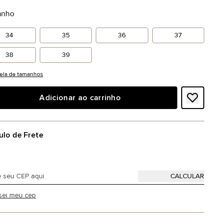
anho
34
35
36
37
38
39
ela de tamanhos
Adicionar ao carrinho
ulo de Frete
sei meu cep