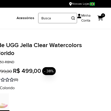
Nossas Lojas
Minha
0
Acessórios
Conta
de UGG Jella Clear Watercolors
lorido
750-RBND
R$ 499,00
799,00
- 38%
(0)
 Colorido