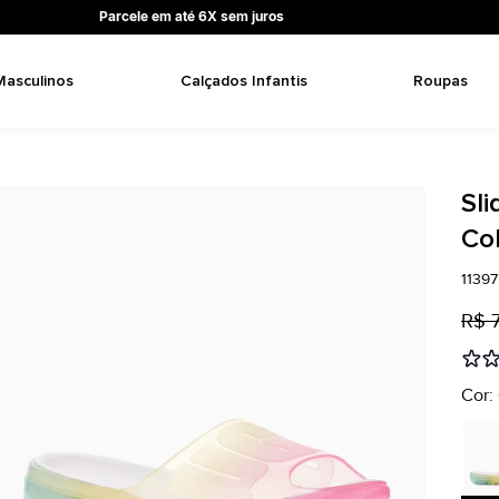
Parcele em até 6X sem juros
Masculinos
Calçados Infantis
Roupas
Sli
Co
1139
R$ 
Cor: