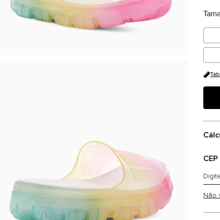
Tam
Tab
Cálc
CEP
Não 