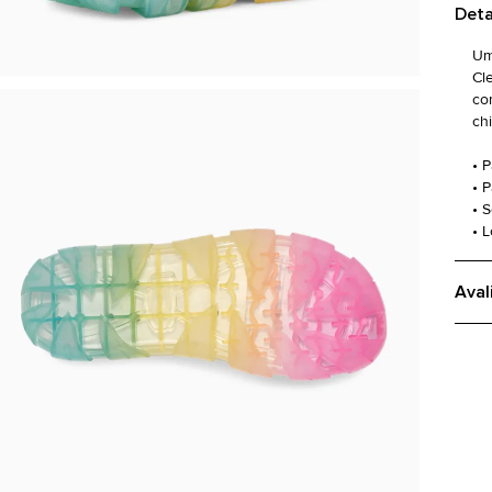
Deta
Um
Cl
co
ch
• 
• 
• 
• 
Aval