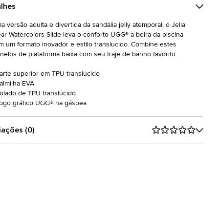
lhes
a versão adulta e divertida da sandália jelly atemporal, o Jella
ear Watercolors Slide leva o conforto UGG® à beira da piscina
m um formato inovador e estilo translúcido. Combine estes
inelos de plataforma baixa com seu traje de banho favorito.
Parte superior em TPU translúcido
Palmilha EVA
Solado de TPU translúcido
Logo gráfico UGG® na gáspea
iações (0)