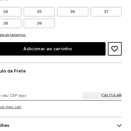
34
35
36
37
38
39
ela de tamanhos
Adicionar ao carrinho
ulo de Frete
sei meu cep
lhes