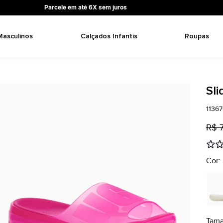
Parcele em até 6X sem juros
Masculinos
Calçados Infantis
Roupas
Sli
1136
R$ 
Cor:
Tam