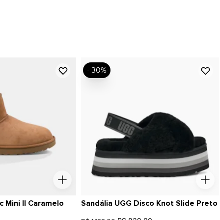
- 30%
 Mini II Caramelo
Sandália UGG Disco Knot Slide Preto