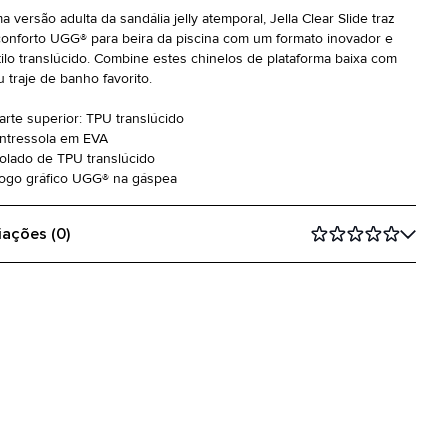
 versão adulta da sandália jelly atemporal, Jella Clear Slide traz
conforto UGG® para beira da piscina com um formato inovador e
tilo translúcido. Combine estes chinelos de plataforma baixa com
u traje de banho favorito.
Parte superior: TPU translúcido
Entressola em EVA
Solado de TPU translúcido
Logo gráfico UGG® na gáspea
iações (0)