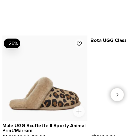
Bota UGG Classic M
- 26%
Mule UGG Scuffette II Sporty Animal
Print/Marrom