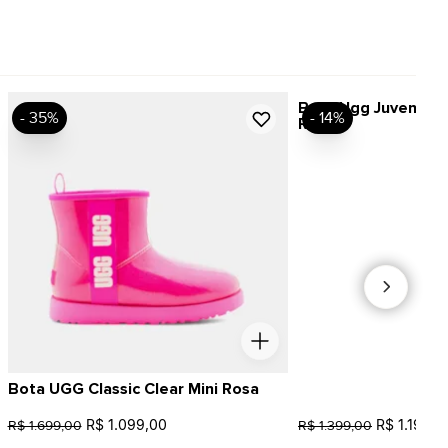
Bota Ugg Juvenil Cla
- 35%
- 14%
Rosa
Bota UGG Classic Clear Mini Rosa
R$ 1.099,00
R$ 1.199,0
R$ 1.699,00
R$ 1.399,00