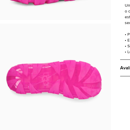
Uma
o 
es
se
• 
• 
• 
• 
Aval