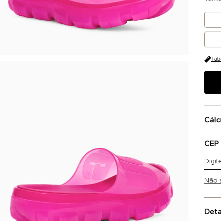
Tab
Cálc
CEP
Não 
Deta