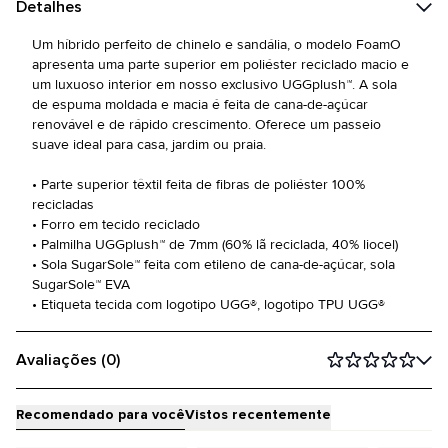
Detalhes
Um híbrido perfeito de chinelo e sandália, o modelo FoamO
apresenta uma parte superior em poliéster reciclado macio e
um luxuoso interior em nosso exclusivo UGGplush™. A sola
de espuma moldada e macia é feita de cana-de-açúcar
renovável e de rápido crescimento. Oferece um passeio
suave ideal para casa, jardim ou praia.
• Parte superior têxtil feita de fibras de poliéster 100%
recicladas
• Forro em tecido reciclado
• Palmilha UGGplush™ de 7mm (60% lã reciclada, 40% liocel)
• Sola SugarSole™ feita com etileno de cana-de-açúcar, sola
SugarSole™ EVA
• Etiqueta tecida com logotipo UGG®, logotipo TPU UGG®
Avaliações (0)
Recomendado para você
Vistos recentemente