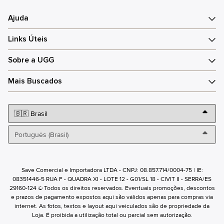
Ajuda
Links Úteis
Sobre a UGG
Mais Buscados
Save Comercial e Importadora LTDA - CNPJ: 08.857.714/0004-75 | IE:
08351446-5 RUA F - QUADRA XI - LOTE 12 - G01/SL 18 - CIVIT II - SERRA/ES
29160-124 © Todos os direitos reservados. Eventuais promoções, descontos
e prazos de pagamento expostos aqui são válidos apenas para compras via
internet. As fotos, textos e layout aqui veiculados são de propriedade da
Loja. É proibida a utilização total ou parcial sem autorização.