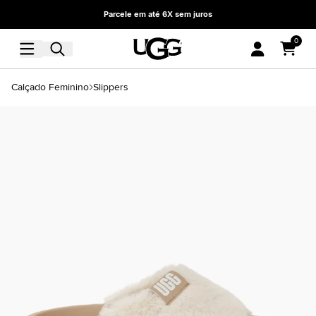
Parcele em até 6X sem juros
0
Calçado Feminino
Slippers