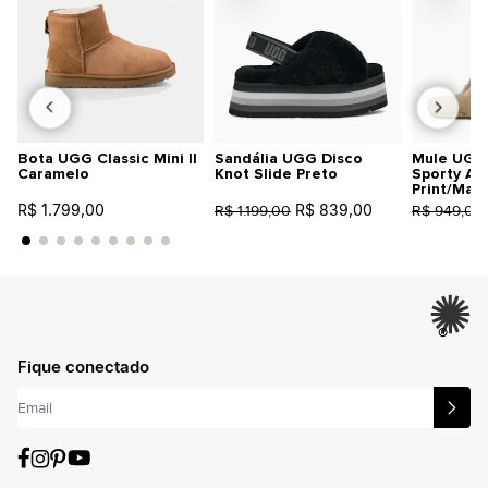
Bota UGG Classic Mini II
Sandália UGG Disco
Mule UGG 
Caramelo
Knot Slide Preto
Sporty An
Print/Mar
R$ 1.799,00
R$ 839,00
R$ 1.199,00
R$ 949,00
®
Fique conectado