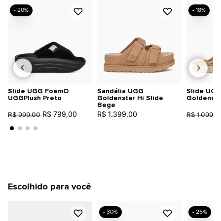
- 20%
- 18%
Slide UGG FoamO
Sandália UGG
Slide UGG
UGGPlush Preto
Goldenstar Hi Slide
Goldencoa
Bege
R$ 799,00
R$ 1.399,00
R$ 999,00
R$ 1.099,0
Escolhido para você
- 30%
- 26%