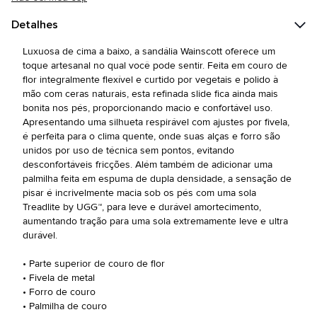
Detalhes
Luxuosa de cima a baixo, a sandália Wainscott oferece um
toque artesanal no qual você pode sentir. Feita em couro de
flor integralmente flexível e curtido por vegetais e polido à
mão com ceras naturais, esta refinada slide fica ainda mais
bonita nos pés, proporcionando macio e confortável uso.
Apresentando uma silhueta respirável com ajustes por fivela,
é perfeita para o clima quente, onde suas alças e forro são
unidos por uso de técnica sem pontos, evitando
desconfortáveis fricções. Além também de adicionar uma
palmilha feita em espuma de dupla densidade, a sensação de
pisar é incrivelmente macia sob os pés com uma sola
Treadlite by UGG™, para leve e durável amortecimento,
aumentando tração para uma sola extremamente leve e ultra
durável.
• Parte superior de couro de flor
• Fivela de metal
• Forro de couro
• Palmilha de couro