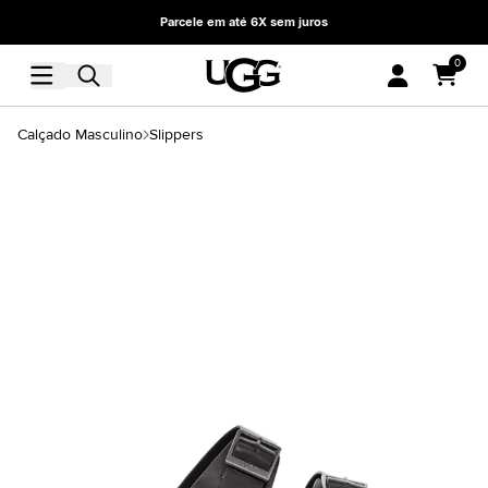
Parcele em até 6X sem juros
0
Calçado Masculino
Slippers