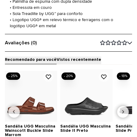
• Palmilha de espuma com dupla densidade
• Entressola em couro
• Sola Treadlite by UGG™ para conforto
• Logotipo UGG® em relevo térmico e ferragens com o
logótipo UGG® em metal
Avaliações (0)
Recomendado para você
Vistos recentemente
- 25%
- 20%
- 18%
Sandália UGG Masculina
Sandália UGG Masculina
Sandália 
Wainscott Buckle Slide
Slide It Preto
Slide Pret
Marrom