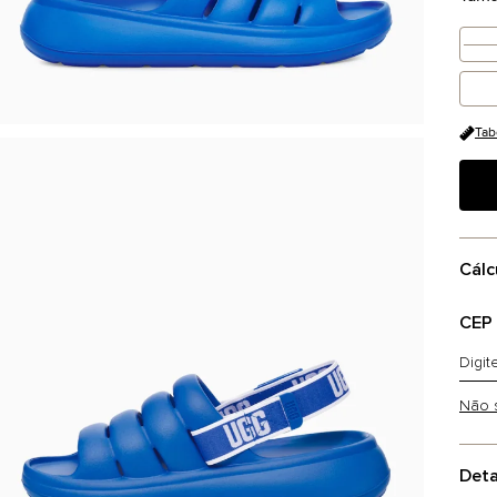
Tab
Cálc
CEP
Não 
Deta