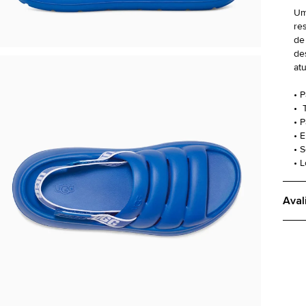
Um
re
de
de
at
• 
• 
• 
• 
• 
• 
Aval