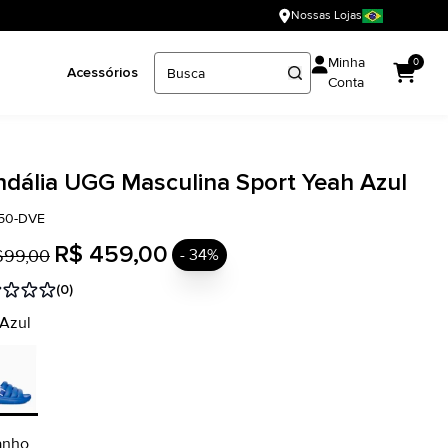
Nossas Lojas
Minha
0
Acessórios
Conta
ndália UGG Masculina Sport Yeah Azul
150-DVE
R$ 459,00
699,00
- 34%
(0)
 Azul
anho