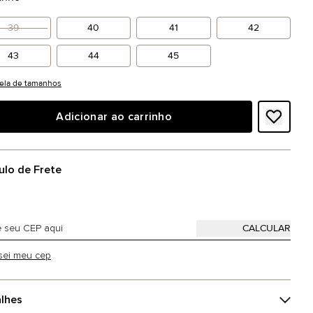
39
40
41
42
43
44
45
ela de tamanhos
Adicionar ao carrinho
ulo de Frete
sei meu cep
lhes