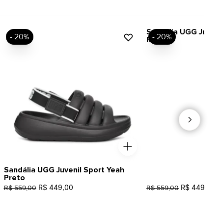
Sandália UGG Juven
- 20%
- 20%
Rosa
Sandália UGG Juvenil Sport Yeah
Preto
R$ 449,00
R$ 449,00
R$ 559,00
R$ 559,00