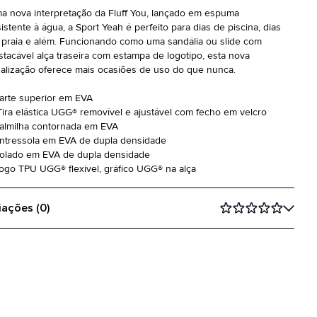
a nova interpretação da Fluff You, lançado em espuma
sistente à água, a Sport Yeah é perfeito para dias de piscina, dias
 praia e além. Funcionando como uma sandália ou slide com
stacável alça traseira com estampa de logotipo, esta nova
ualização oferece mais ocasiões de uso do que nunca.
Parte superior em EVA
Tira elástica UGG® removível e ajustável com fecho em velcro
Palmilha contornada em EVA
Entressola em EVA de dupla densidade
Solado em EVA de dupla densidade
Logo TPU UGG® flexível, gráfico UGG® na alça
iações (0)