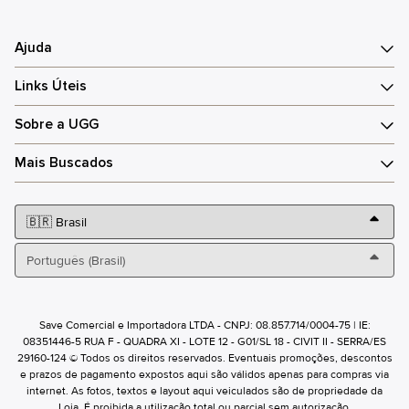
Ajuda
Links Úteis
Sobre a UGG
Mais Buscados
Save Comercial e Importadora LTDA - CNPJ: 08.857.714/0004-75 | IE:
08351446-5 RUA F - QUADRA XI - LOTE 12 - G01/SL 18 - CIVIT II - SERRA/ES
29160-124 © Todos os direitos reservados. Eventuais promoções, descontos
e prazos de pagamento expostos aqui são válidos apenas para compras via
internet. As fotos, textos e layout aqui veiculados são de propriedade da
Loja. É proibida a utilização total ou parcial sem autorização.