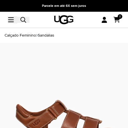
Parcele em até 6X sem juros
0
Calçado Feminino
Sandálias