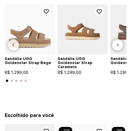
Sandália UGG
Sandália UGG
Sandália
Goldenstar Strap Bege
Goldenstar Strap
Goldensta
Caramelo
R$ 1.299,00
R$ 1.299,00
R$ 1.299,
Escolhido para você
- 30%
- 26%