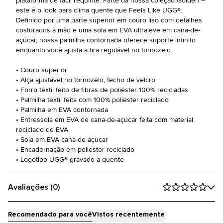
plataforma de fácil requinte. Parte da nossa coleção Golden –
este é o look para clima quente que Feels Like UGG®.
Definido por uma parte superior em couro liso com detalhes
costurados à mão e uma sola em EVA ultraleve em cana-de-
açúcar, nossa palmilha contornada oferece suporte infinito
enquanto você ajusta a tira regulável no tornozelo.
• Couro superior
• Alça ajustável no tornozelo, fecho de velcro
• Forro têxtil feito de fibras de poliéster 100% recicladas
• Palmilha têxtil feita com 100% poliéster reciclado
• Palmilha em EVA contornada
• Entressola em EVA de cana-de-açúcar feita com material
reciclado de EVA
• Sola em EVA cana-de-açúcar
• Encadernação em poliéster reciclado
• Logotipo UGG® gravado a quente
Avaliações (0)
Recomendado para você
Vistos recentemente