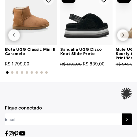
Bota UGG Classic Mini II
Sandália UGG Disco
Mule UGG 
Caramelo
Knot Slide Preto
Sporty An
Print/Mar
R$ 1.799,00
R$ 839,00
R$ 1.199,00
R$ 949,00
®
Fique conectado