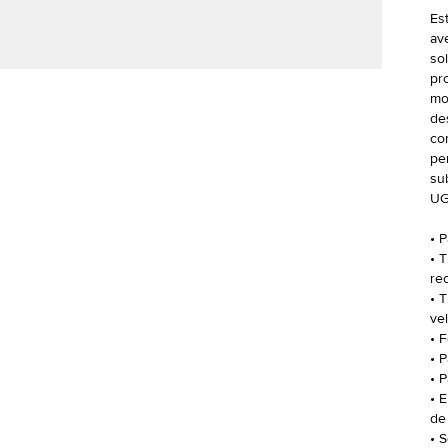
Es
av
so
pr
mo
de
co
pe
su
UG
• 
• T
re
• T
ve
• F
• P
• 
• 
de
• 