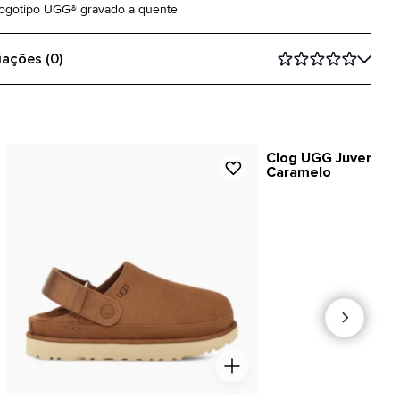
Logotipo UGG® gravado a quente
iações (0)
Clog UGG Juvenil G
Caramelo