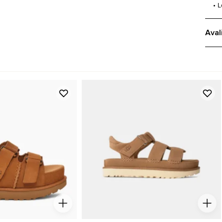
• 
Aval