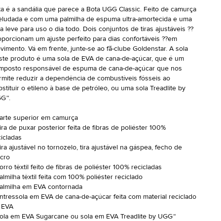
ta é a sandália que parece a Bota UGG Classic. Feito de camurça
eludada e com uma palmilha de espuma ultra-amortecida e uma
la leve para uso o dia todo. Dois conjuntos de tiras ajustáveis ??
oporcionam um ajuste perfeito para dias confortáveis ??em
vimento. Vá em frente, junte-se ao fã-clube Goldenstar. A sola
ste produto é uma sola de EVA de cana-de-açúcar, que é um
mposto responsável de espuma de cana-de-açúcar que nos
rmite reduzir a dependência de combustíveis fósseis ao
bstituir o etileno à base de petróleo, ou uma sola Treadlite by
G™.
Parte superior em camurça
ira de puxar posterior feita de fibras de poliéster 100%
cicladas
ira ajustável no tornozelo, tira ajustável na gáspea, fecho de
lcro
orro têxtil feito de fibras de poliéster 100% recicladas
almilha têxtil feita com 100% poliéster reciclado
Palmilha em EVA contornada
Entressola em EVA de cana-de-açúcar feita com material reciclado
 EVA
Sola em EVA Sugarcane ou sola em EVA Treadlite by UGG™