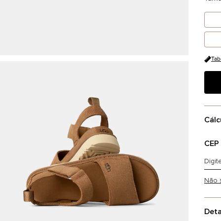
Tab
Cálc
CEP
Não 
Deta