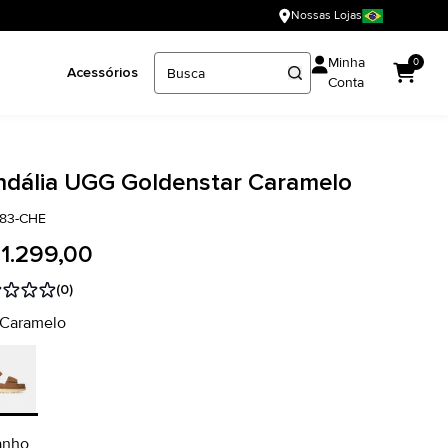
Nossas Lojas
Minha
0
Acessórios
Conta
ndália UGG Goldenstar Caramelo
783-CHE
 1.299,00
(0)
 Caramelo
anho