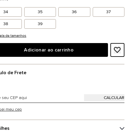
34
35
36
37
38
39
ela de tamanhos
Adicionar ao carrinho
ulo de Frete
sei meu cep
lhes