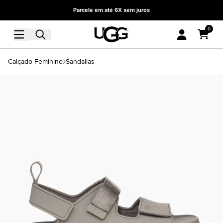
Parcele em até 6X sem juros
0
Calçado Feminino
Sandálias