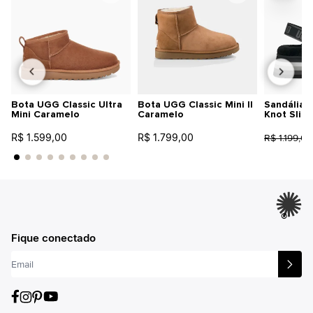
Bota UGG Classic Ultra
Bota UGG Classic Mini II
Sandália 
Mini Caramelo
Caramelo
Knot Slid
R$ 1.599,00
R$ 1.799,00
R$ 1.199,00
®
Fique conectado