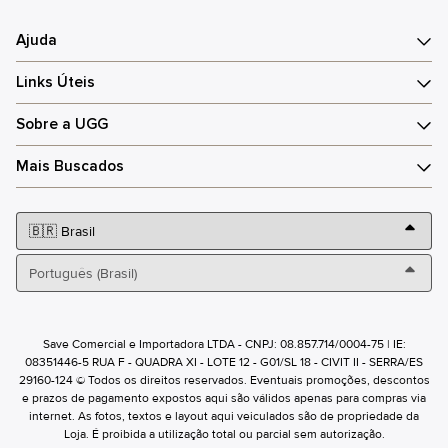
Ajuda
Links Úteis
Sobre a UGG
Mais Buscados
Save Comercial e Importadora LTDA - CNPJ: 08.857.714/0004-75 | IE:
08351446-5 RUA F - QUADRA XI - LOTE 12 - G01/SL 18 - CIVIT II - SERRA/ES
29160-124 © Todos os direitos reservados. Eventuais promoções, descontos
e prazos de pagamento expostos aqui são válidos apenas para compras via
internet. As fotos, textos e layout aqui veiculados são de propriedade da
Loja. É proibida a utilização total ou parcial sem autorização.