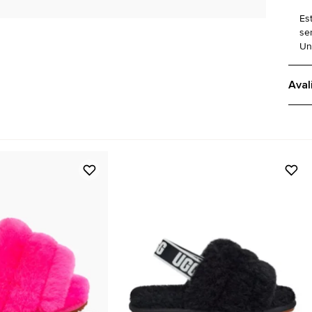
Es
se
Uni
Aval