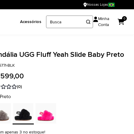
Nossas Lojas
Minha
0
Acessórios
Conta
dália UGG Fluff Yeah Slide Baby Preto
577I-BLK
 599,00
(0)
 Preto
am apenas 3 no estoque!