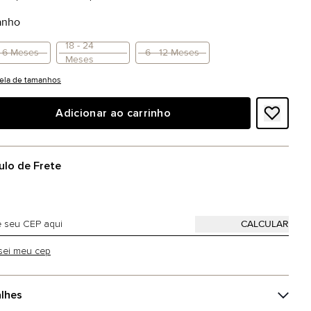
anho
18 - 24
- 6 Meses
6 - 12 Meses
Meses
ela de tamanhos
Adicionar ao carrinho
ulo de Frete
sei meu cep
lhes