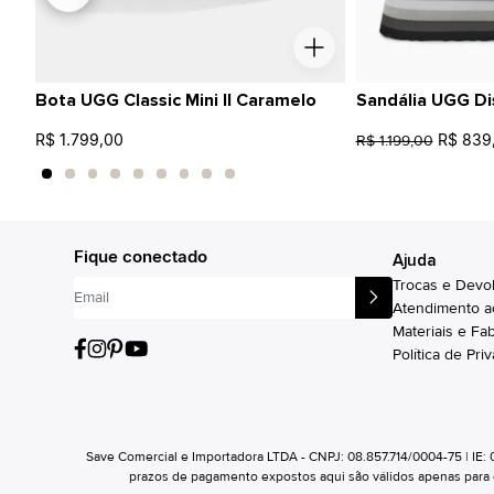
Bota UGG Classic Mini II Caramelo
Sandália UGG Di
R$ 1.799,00
R$ 839
R$ 1.199,00
Fique conectado
Ajuda
Trocas e Devo
Atendimento a
Materiais e Fa
Política de Pri
Save Comercial e Importadora LTDA - CNPJ: 08.857.714/0004-75 | IE:
prazos de pagamento expostos aqui são válidos apenas para com