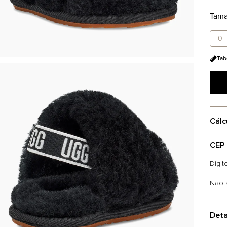
Tam
0 
Tab
Cálc
CEP
Não 
Deta