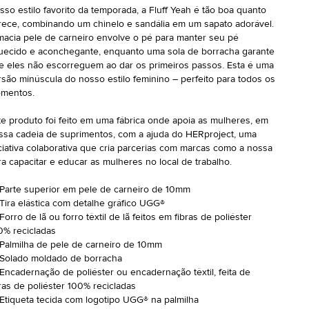
sso estilo favorito da temporada, a Fluff Yeah é tão boa quanto
rece, combinando um chinelo e sandália em um sapato adorável.
macia pele de carneiro envolve o pé para manter seu pé
uecido e aconchegante, enquanto uma sola de borracha garante
e eles não escorreguem ao dar os primeiros passos. Esta é uma
rsão minúscula do nosso estilo feminino – perfeito para todos os
mentos.
te produto foi feito em uma fábrica onde apoia as mulheres, em
ssa cadeia de suprimentos, com a ajuda do HERproject, uma
iciativa colaborativa que cria parcerias com marcas como a nossa
ra capacitar e educar as mulheres no local de trabalho.
Parte superior em pele de carneiro de 10mm
Tira elástica com detalhe gráfico UGG®
orro de lã ou forro têxtil de lã feitos em fibras de poliéster
0% recicladas
Palmilha de pele de carneiro de 10mm
Solado moldado de borracha
Encadernação de poliéster ou encadernação têxtil, feita de
bras de poliéster 100% recicladas
Etiqueta tecida com logotipo UGG® na palmilha