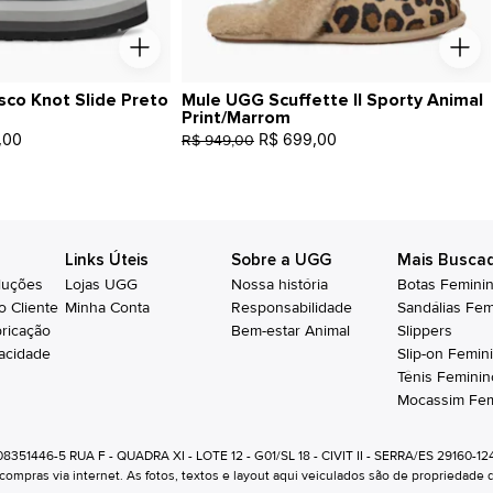
sco Knot Slide Preto
Mule UGG Scuffette II Sporty Animal
Print/Marrom
,00
R$ 699,00
R$ 949,00
Links Úteis
Sobre a UGG
Mais Busca
luções
Lojas UGG
Nossa história
Botas Femini
o Cliente
Minha Conta
Responsabilidade
Sandálias Fem
bricação
Bem-estar Animal
Slippers
vacidade
Slip-on Femin
Tênis Feminin
Mocassim Fem
 08351446-5 RUA F - QUADRA XI - LOTE 12 - G01/SL 18 - CIVIT II - SERRA/ES 29160-1
pras via internet. As fotos, textos e layout aqui veiculados são de propriedade da L