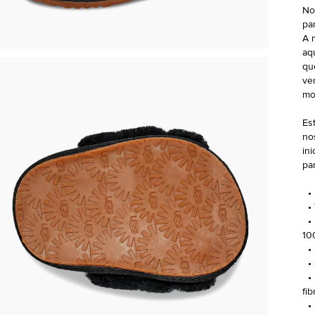
No
pa
A 
aq
qu
ve
mo
Es
no
in
pa
• 
• 
• F
10
• 
• 
• 
fi
• 