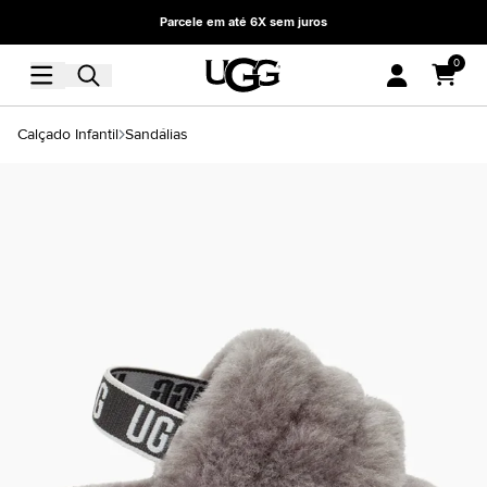
Parcele em até 6X sem juros
0
Calçado Infantil
Sandálias