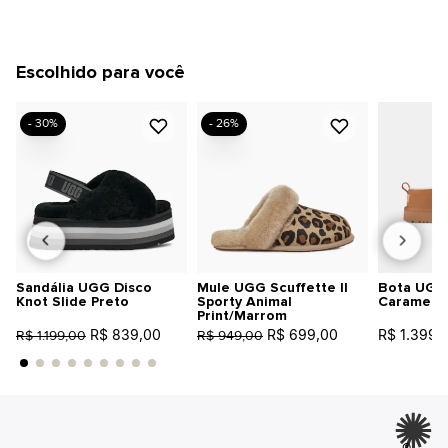
Escolhido para você
- 30%
- 26%
Sandália UGG Disco
Mule UGG Scuffette II
Bota UGG 
Knot Slide Preto
Sporty Animal
Caramelo
Print/Marrom
R$ 839,00
R$ 699,00
R$ 1.399,
R$ 1.199,00
R$ 949,00