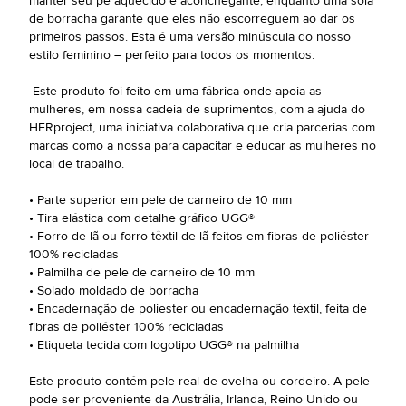
manter seu pé aquecido e aconchegante, enquanto uma sola
de borracha garante que eles não escorreguem ao dar os
primeiros passos. Esta é uma versão minúscula do nosso
estilo feminino – perfeito para todos os momentos.
Este produto foi feito em uma fábrica onde apoia as
mulheres, em nossa cadeia de suprimentos, com a ajuda do
HERproject, uma iniciativa colaborativa que cria parcerias com
marcas como a nossa para capacitar e educar as mulheres no
local de trabalho.
• Parte superior em pele de carneiro de 10 mm
• Tira elástica com detalhe gráfico UGG®
• Forro de lã ou forro têxtil de lã feitos em fibras de poliéster
100% recicladas
• Palmilha de pele de carneiro de 10 mm
• Solado moldado de borracha
• Encadernação de poliéster ou encadernação têxtil, feita de
fibras de poliéster 100% recicladas
• Etiqueta tecida com logotipo UGG® na palmilha
Este produto contém pele real de ovelha ou cordeiro. A pele
pode ser proveniente da Austrália, Irlanda, Reino Unido ou