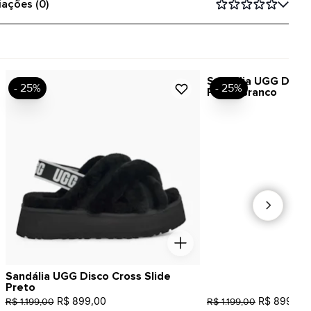
iações (0)
Sandália UGG Disco
- 25%
- 25%
Preto/Branco
Sandália UGG Disco Cross Slide
Preto
R$ 899,00
R$ 899,00
R$ 1.199,00
R$ 1.199,00