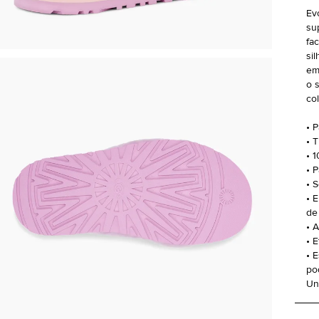
Ev
su
fa
si
em
o 
col
• 
• 
• 
• 
• 
• 
de
• 
• 
• 
po
Uni