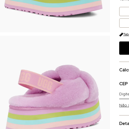
Tab
Cálc
CEP
Não 
Deta