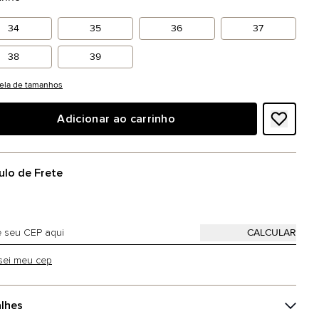
34
35
36
37
38
39
ela de tamanhos
Adicionar ao carrinho
ulo de Frete
sei meu cep
lhes