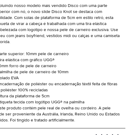
oluindo nosso modelo mais vendido Disco com uma parte
perior com nó, o novo slide Disco Knot se destaca com
cilidade. Com solas de plataforma de 5cm em estilo retrô, esta
lhueta de virar a cabeça é trabalhada com uma tira elástica
belezada com logotipo e nossa pele de carneiro exclusiva. Use
seu com jeans boyfriend, vestidos midi ou calças e uma camiseta
orida.
Parte superior: 10mm pele de carneiro
Tira elástica com gráfico UGG®
10mm forro de pele de carneiro
Palmilha de pele de carneiro de 10mm
Solado EVA
Encadernação de poliéster ou encadernação têxtil feita de fibras
 poliéster 100% recicladas
Altura da plataforma de 5cm
Etiqueta tecida com logótipo UGG® na palmilha
Este produto contém pele real de ovelha ou cordeiro. A pele
de ser proveniente da Austrália, Irlanda, Reino Unido ou Estados
dos. Foi tingido e tratado artificialmente.