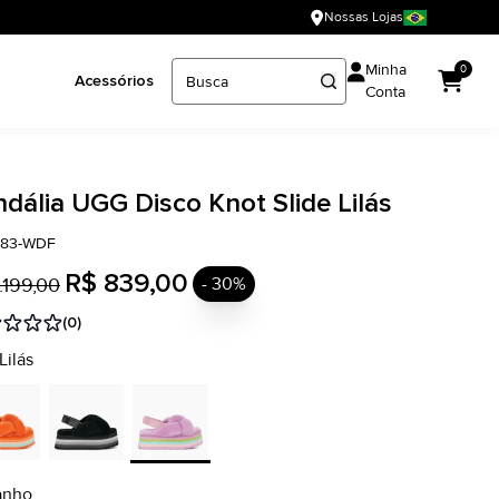
Nossas Lojas
Minha
0
Acessórios
Conta
dália UGG Disco Knot Slide Lilás
383-WDF
R$ 839,00
.199,00
- 30%
(0)
Lilás
anho