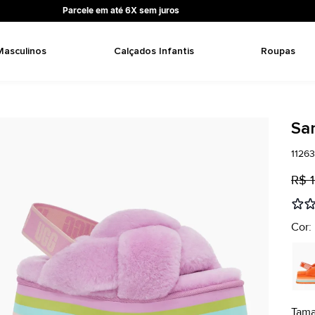
Parcele em até 6X sem juros
Masculinos
Calçados Infantis
Roupas
San
1126
R$ 1
Cor: 
Tam