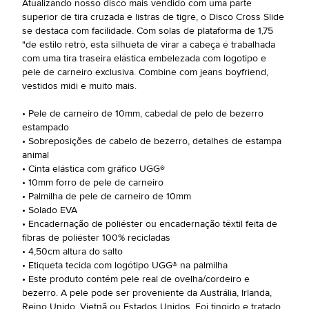
Atualizando nosso disco mais vendido com uma parte
superior de tira cruzada e listras de tigre, o Disco Cross Slide
se destaca com facilidade. Com solas de plataforma de 1,75
"de estilo retrô, esta silhueta de virar a cabeça é trabalhada
com uma tira traseira elástica embelezada com logotipo e
pele de carneiro exclusiva. Combine com jeans boyfriend,
vestidos midi e muito mais.
• Pele de carneiro de 10mm, cabedal de pelo de bezerro
estampado
• Sobreposições de cabelo de bezerro, detalhes de estampa
animal
• Cinta elástica com gráfico UGG®
• 10mm forro de pele de carneiro
• Palmilha de pele de carneiro de 10mm
• Solado EVA
• Encadernação de poliéster ou encadernação têxtil feita de
fibras de poliéster 100% recicladas
• 4,50cm altura do salto
• Etiqueta tecida com logótipo UGG® na palmilha
• Este produto contém pele real de ovelha/cordeiro e
bezerro. A pele pode ser proveniente da Austrália, Irlanda,
Reino Unido, Vietnã ou Estados Unidos. Foi tingido e tratado