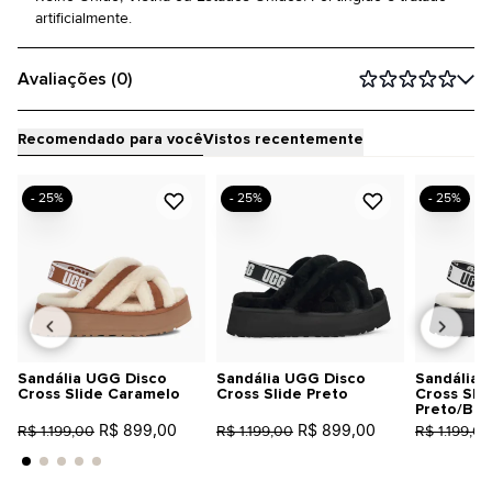
artificialmente.
Avaliações (0)
Recomendado para você
Vistos recentemente
- 25%
- 25%
- 25%
Sandália UGG Disco
Sandália UGG Disco
Sandália 
Cross Slide Caramelo
Cross Slide Preto
Cross Sli
Preto/Bra
R$ 899,00
R$ 899,00
R$ 1.199,00
R$ 1.199,00
R$ 1.199,00