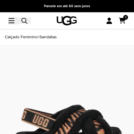
Parcele em até 6X sem juros
0
Calçado Feminino
Sandálias