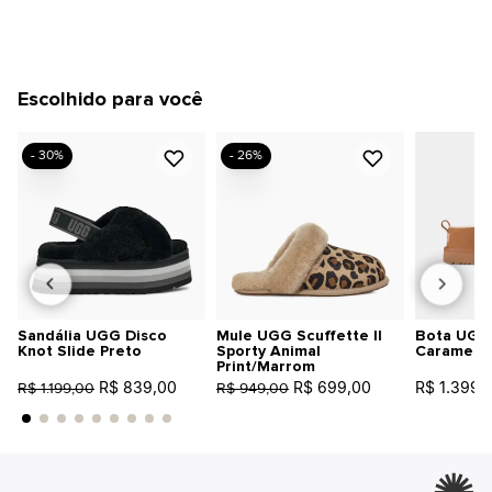
Escolhido para você
- 30%
- 26%
Sandália UGG Disco
Mule UGG Scuffette II
Bota UGG 
Knot Slide Preto
Sporty Animal
Caramelo
Print/Marrom
R$ 839,00
R$ 699,00
R$ 1.399,
R$ 1.199,00
R$ 949,00