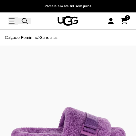
Parcele em até 6X sem juros
0
Calçado Feminino
Sandálias