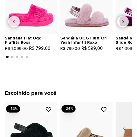
Sandália Flat Ugg
Sandália UGG Fluff Oh
Sandália 
Fluffita Rosa
Yeah Infantil Roxo
Slide Rox
R$ 799,00
R$ 599,00
R$ 1.099,00
R$ 799,00
R$ 1.099,0
Escolhido para você
- 30%
- 26%