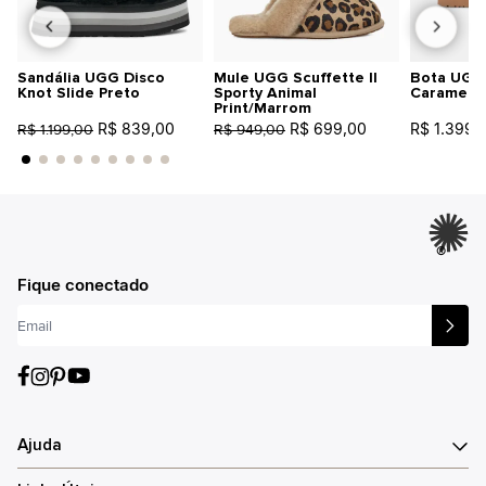
Sandália UGG Disco
Mule UGG Scuffette II
Bota UGG 
Knot Slide Preto
Sporty Animal
Caramelo
Print/Marrom
R$ 839,00
R$ 699,00
R$ 1.399,
R$ 1.199,00
R$ 949,00
®
Fique conectado
Ajuda