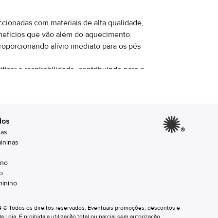
cionadas com materiais de alta qualidade,
nefícios que vão além do aquecimento.
roporcionando alívio imediato para os pés
icar a respirabilidade, contribuindo para o
ente as botas e chinelos da marca, mas
ontraído.
 mantenha suas propriedades de conforto e
dos
lidade.
®
nas
r uma camada extra de aconchego em suas
ininas
os prazeres da vida.
ino
o
 funcionalidade para suas necessidades:
inino
aquecimento superior e um toque extra de
24 © Todos os direitos reservados. Eventuais promoções, descontos e
ra o uso diário ou climas mais amenos.
oja. É proibida a utilização total ou parcial sem autorização.