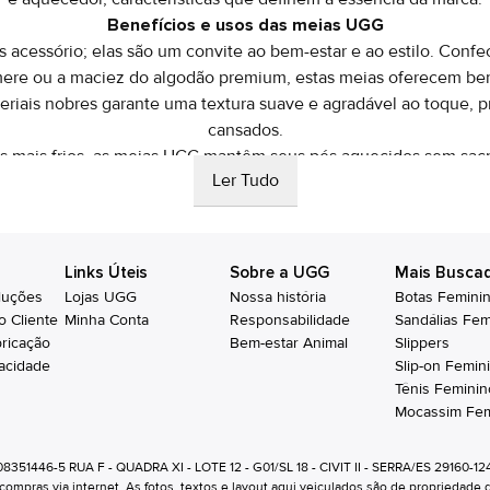
Benefícios e usos das meias UGG
acessório; elas são um convite ao bem-estar e ao estilo. Confec
mere ou a maciez do algodão premium, estas meias oferecem be
riais nobres garante uma textura suave e agradável ao toque, p
cansados.
as mais frios, as meias UGG mantêm seus pés aquecidos sem sacrif
Ler Tudo
seu conforto térmico.
 do clássico ao moderno, as meias UGG complementam perfeitam
levam qualquer look casual, adicionando um toque de luxo desc
 detalhes e o uso de fibras resistentes asseguram que cada par
Links Úteis
Sobre a UGG
Mais Busca
ca por muito tempo, refletindo o compromisso da UGG com a qua
luções
Lojas UGG
Nossa história
Botas Femini
esfrutar de um momento de descanso em casa ou para adiciona
o Cliente
Minha Conta
Responsabilidade
Sandálias Fem
 as meias UGG são perfeitas para quem busca valorizar os pequen
bricação
Bem-estar Animal
Slippers
Guia de compra: como escolher a melhor meia UGG?
vacidade
Slip-on Femin
Tênis Feminin
onsidere alguns critérios que garantirão o máximo de conforto e
Mocassim Fem
Pense no material
rsos materiais. Opte por lã ou misturas com cashmere para um 
 08351446-5 RUA F - QUADRA XI - LOTE 12 - G01/SL 18 - CIVIT II - SERRA/ES 29160-1
conforto leve e respirável, as opções em algodão são perfeitas pa
pras via internet. As fotos, textos e layout aqui veiculados são de propriedade da L