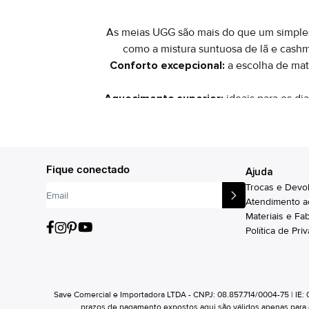
As meias UGG são mais do que um simples 
como a mistura suntuosa de lã e cash
Conforto excepcional:
a escolha de mate
Aquecimento superior:
ideais para os di
Estilo versátil:
com designs que variam
também e
Durabilidade e qualidade:
a atenção aos
Fique conectado
Ajuda
estéti
Trocas e Devo
Momentos de relaxamento:
seja para d
Atendimento a
atividades diárias,
Materiais e Fa
Política de Pri
Para selecionar as meias UGG ideais, c
As meias UGG são confeccionadas em dive
Save Comercial e Importadora LTDA - CNPJ: 08.857.714/0004-75 | IE:
luxo, ideais para o inverno. Para um 
prazos de pagamento expostos aqui são válidos apenas para com