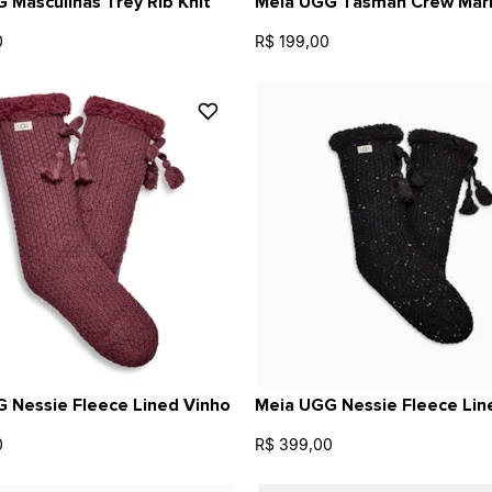
 Masculinas Trey Rib Knit
Meia UGG Tasman Crew Mar
0
R$ 199,00
 Nessie Fleece Lined Vinho
Meia UGG Nessie Fleece Lin
0
R$ 399,00