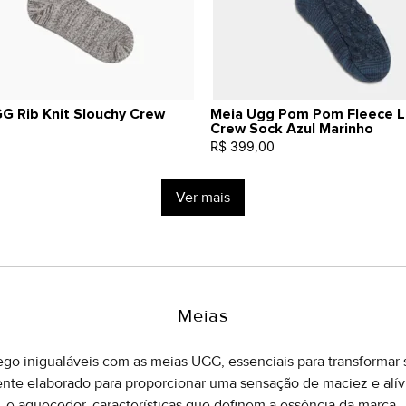
G Rib Knit Slouchy Crew
Meia Ugg Pom Pom Fleece L
Crew Sock Azul Marinho
R$ 399,00
Ver mais
Meias
go inigualáveis com as meias UGG, essenciais para transforma
nte elaborado para proporcionar uma sensação de maciez e alí
e aquecedor, características que definem a essência da marca.