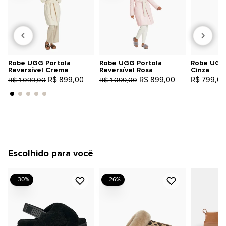
Robe UGG Portola
Robe UGG Portola
Robe UGG 
Reversível Creme
Reversível Rosa
Cinza
R$ 899,00
R$ 899,00
R$ 799,00
R$ 1.099,00
R$ 1.099,00
Escolhido para você
- 30%
- 26%