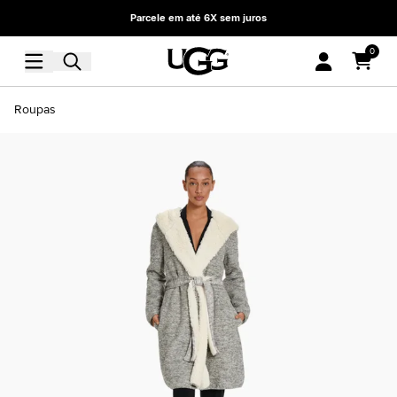
Parcele em até 6X sem juros
0
Roupas