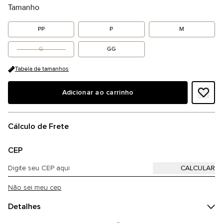
Tamanho
PP
P
M
G
GG
Tabela de tamanhos
Adicionar ao carrinho
Cálculo de Frete
CEP
Não sei meu cep
Detalhes