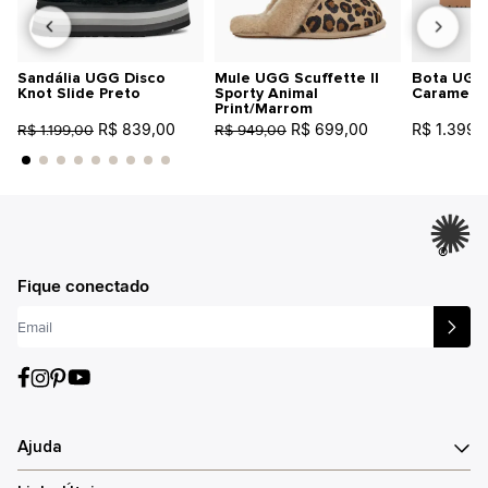
Sandália UGG Disco
Mule UGG Scuffette II
Bota UGG 
Knot Slide Preto
Sporty Animal
Caramelo
Print/Marrom
R$ 839,00
R$ 699,00
R$ 1.399,
R$ 1.199,00
R$ 949,00
®
Fique conectado
Ajuda