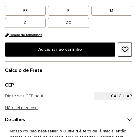
PP
P
M
G
GG
Tabela de tamanhos
Adicionar ao carrinho
Cálculo de Frete
CEP
Não sei meu cep
Detalhes
Nosso roupão best-seller, o Duffield é feito de lã macia, então