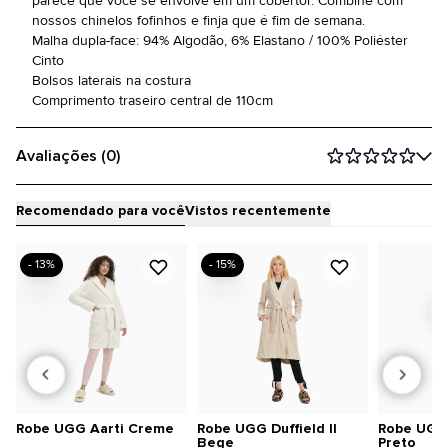
parece que você se envolve em um cobertor. Combine com
nossos chinelos fofinhos e finja que é fim de semana.
Malha dupla-face: 94% Algodão, 6% Elastano / 100% Poliéster
Cinto
Bolsos laterais na costura
Comprimento traseiro central de 110cm
Avaliações (0)
Recomendado para você
Vistos recentemente
- 13%
- 15%
Robe UGG Aarti Creme
Robe UGG Duffield II
Robe UGG D
Bege
Preto