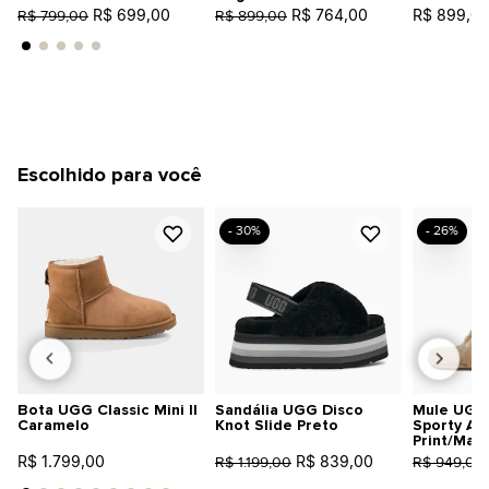
R$ 699,00
R$ 764,00
R$ 899,0
R$ 799,00
R$ 899,00
Escolhido para você
- 30%
- 26%
Bota UGG Classic Mini II
Sandália UGG Disco
Mule UGG 
Caramelo
Knot Slide Preto
Sporty An
Print/Mar
R$ 1.799,00
R$ 839,00
R$ 1.199,00
R$ 949,00