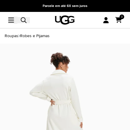
Parcele em até 6X sem juros
0
Roupas
Robes e Pijamas