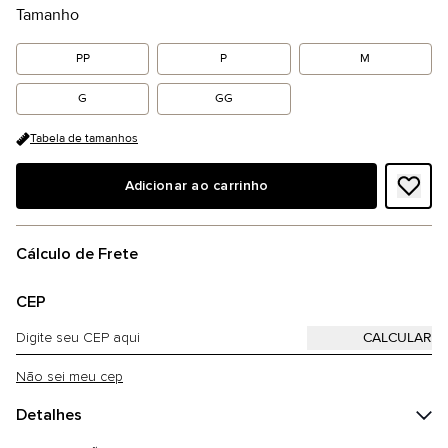
Tamanho
PP
P
M
G
GG
Tabela de tamanhos
Adicionar ao carrinho
Cálculo de Frete
CEP
Não sei meu cep
Detalhes