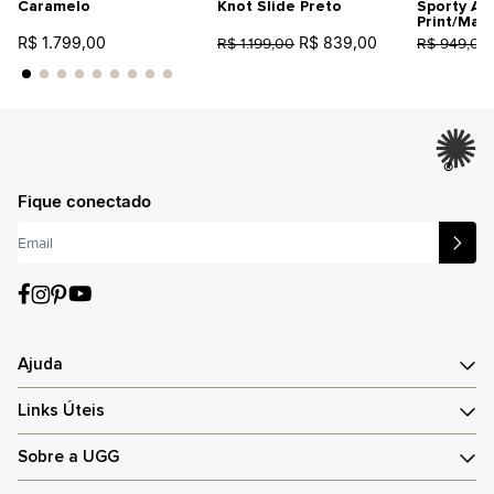
Caramelo
Knot Slide Preto
Sporty An
Print/Mar
R$ 1.799,00
R$ 839,00
R$ 1.199,00
R$ 949,00
®
Fique conectado
Ajuda
Links Úteis
Sobre a UGG