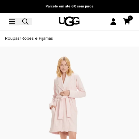
Parcele em até 6X sem juros
0
Roupas
Robes e Pijamas