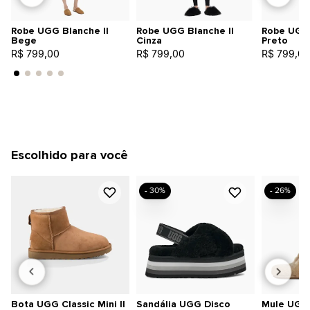
Robe UGG Blanche II
Robe UGG Blanche II
Robe UGG 
Bege
Cinza
Preto
R$ 799,00
R$ 799,00
R$ 799,00
Escolhido para você
- 30%
- 26%
Bota UGG Classic Mini II
Sandália UGG Disco
Mule UGG 