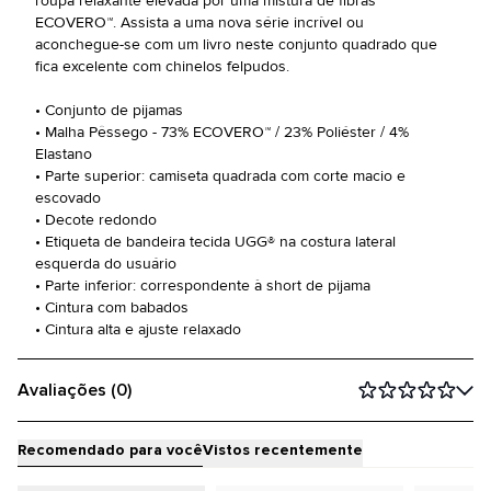
roupa relaxante elevada por uma mistura de fibras
ECOVERO™. Assista a uma nova série incrível ou
aconchegue-se com um livro neste conjunto quadrado que
fica excelente com chinelos felpudos.
• Conjunto de pijamas
• Malha Pêssego - 73% ECOVERO™ / 23% Poliéster / 4%
Elastano
• Parte superior: camiseta quadrada com corte macio e
escovado
• Decote redondo
• Etiqueta de bandeira tecida UGG® na costura lateral
esquerda do usuário
• Parte inferior: correspondente à short de pijama
• Cintura com babados
• Cintura alta e ajuste relaxado
Avaliações (0)
Recomendado para você
Vistos recentemente