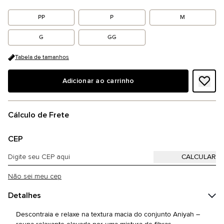
PP
P
M
G
GG
Tabela de tamanhos
Adicionar ao carrinho
Cálculo de Frete
CEP
Não sei meu cep
Detalhes
Descontraia e relaxe na textura macia do conjunto Aniyah –