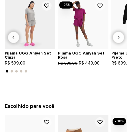
- 25%
Pijama UGG Aniyah Set
Pijama UGG Aniyah Set
Pijama UG
Cinza
Rosa
Preto
R$ 599,00
R$ 449,00
R$ 699,0
R$ 599,00
Escolhido para você
- 30%