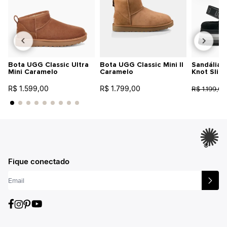
Bota UGG Classic Ultra
Bota UGG Classic Mini II
Sandália 
Mini Caramelo
Caramelo
Knot Slid
R$ 1.599,00
R$ 1.799,00
R$ 1.199,00
®
Fique conectado