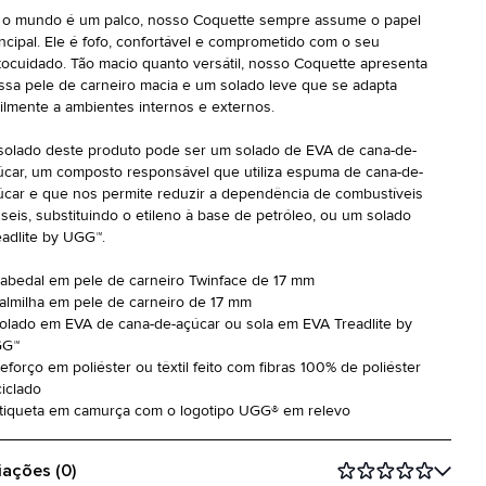
 o mundo é um palco, nosso Coquette sempre assume o papel
incipal. Ele é fofo, confortável e comprometido com o seu
tocuidado. Tão macio quanto versátil, nosso Coquette apresenta
ssa pele de carneiro macia e um solado leve que se adapta
cilmente a ambientes internos e externos.
solado deste produto pode ser um solado de EVA de cana-de-
úcar, um composto responsável que utiliza espuma de cana-de-
úcar e que nos permite reduzir a dependência de combustíveis
sseis, substituindo o etileno à base de petróleo, ou um solado
eadlite by UGG™.
Cabedal em pele de carneiro Twinface de 17 mm
Palmilha em pele de carneiro de 17 mm
Solado em EVA de cana-de-açúcar ou sola em EVA Treadlite by
G™
Reforço em poliéster ou têxtil feito com fibras 100% de poliéster
ciclado
Etiqueta em camurça com o logotipo UGG® em relevo
iações (0)