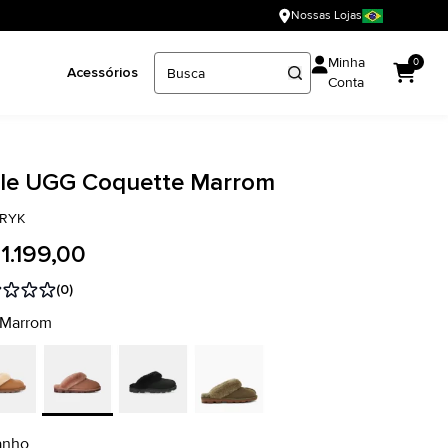
Nossas Lojas
Minha
0
Acessórios
Conta
le UGG Coquette Marrom
-RYK
1.199,00
(0)
 Marrom
anho