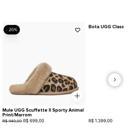
Bota UGG Classic M
- 26%
Mule UGG Scuffette II Sporty Animal
Print/Marrom
R$ 699,00
R$ 1.399,00
R$ 949,00