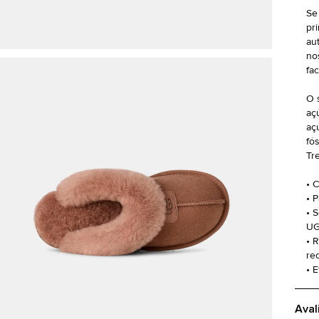
Se
pr
au
no
fa
O 
aç
aç
fó
Tr
• 
• 
• 
UG
• 
re
• 
Aval