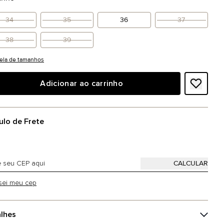
34
35
36
37
38
39
ela de tamanhos
Adicionar ao carrinho
ulo de Frete
sei meu cep
lhes