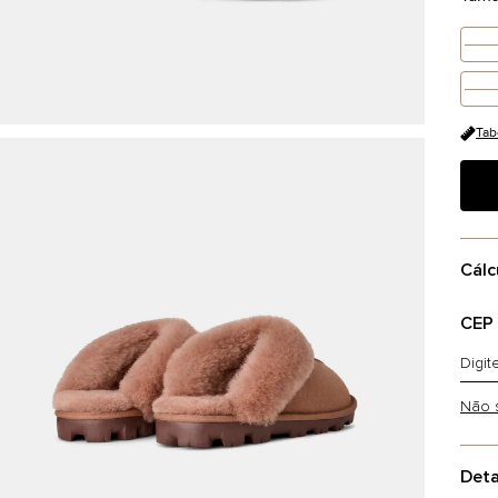
Tab
Cálc
CEP
Não 
Deta