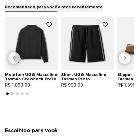
Recomendado para você
Vistos recentemente
Moletom UGG Masculino
Short UGG Masculino
Slipper U
Tasman Crewneck Preto
Tasman Preto
Tasman Ba
R$ 1.099,00
R$ 999,00
R$ 1.399,
Escolhido para você