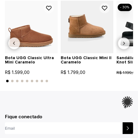
- 30%
Bota UGG Classic Ultra
Bota UGG Classic Mini II
Sandália 
Mini Caramelo
Caramelo
Knot Slid
R$ 1.599,00
R$ 1.799,00
R$ 1.199,00
®
Fique conectado