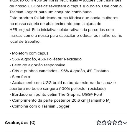
algodão com 45% de fibras recicladas – toques contrastantes
de nosso UGGbraid® revestem o capuz e o bolso. Use com o
Tasman Jogger para um conjunto combinado.
Este produto foi fabricado numa fábrica que apoia mulheres
na nossa cadeia de abastecimento com a ajuda do
HERproject. Esta iniciativa colaborativa cria parcerias com
marcas como a nossa para capacitar e educar as mulheres no
local de trabalho.
• Moletom com capuz
• 55% Algodão, 45% Poliéster Reciclado
• Feito de algodão responsável
• Cós e punhos canelados - 96% Algodão, 4% Elastano
• Sem forro
• Acabamento em UGG braid na borda externa do capuz e
abertura no bolso canguru (100% poliéster reciclado)
• Bordado em ponto cetim The Graphic UGG® Font
• Comprimento da parte posterior 20,6 cm [Tamanho M]
• Combina com o Tasman Jogger
Avaliações (0)