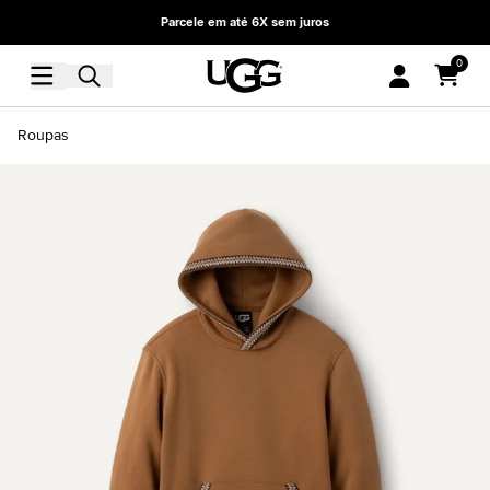
Parcele em até 6X sem juros
0
Roupas