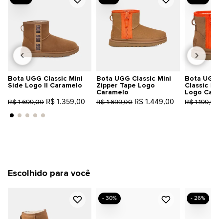
Bota UGG Classic Mini
Bota UGG Classic Mini
Bota UGG 
Side Logo II Caramelo
Zipper Tape Logo
Classic Mi
Caramelo
Logo Car
R$ 1.359,00
R$ 1.449,00
R$ 1.699,00
R$ 1.699,00
R$ 1.199,00
Escolhido para você
- 30%
- 26%