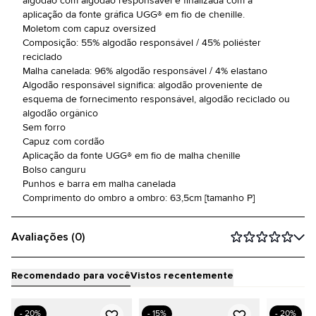
algodão com algodão responsável e finalizada com a
aplicação da fonte gráfica UGG® em fio de chenille.
Moletom com capuz oversized
Composição: 55% algodão responsável / 45% poliéster
reciclado
Malha canelada: 96% algodão responsável / 4% elastano
Algodão responsável significa: algodão proveniente de
esquema de fornecimento responsável, algodão reciclado ou
algodão orgânico
Sem forro
Capuz com cordão
Aplicação da fonte UGG® em fio de malha chenille
Bolso canguru
Punhos e barra em malha canelada
Comprimento do ombro a ombro: 63,5cm [tamanho P]
Avaliações (0)
Recomendado para você
Vistos recentemente
- 20%
- 15%
- 20%