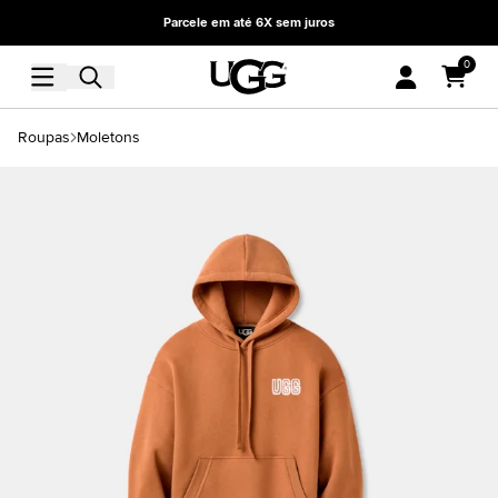
Parcele em até 6X sem juros
0
Roupas
Moletons