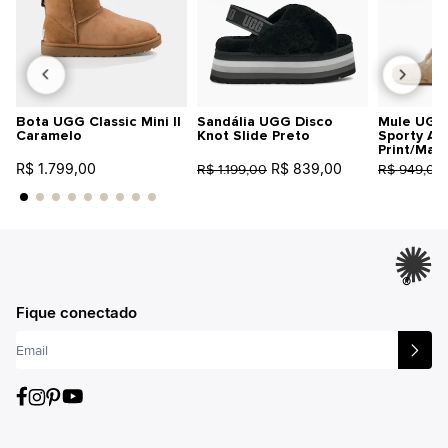
Bota UGG Classic Mini II
Sandália UGG Disco
Mule UGG 
Caramelo
Knot Slide Preto
Sporty An
Print/Mar
R$ 1.799,00
R$ 839,00
R$ 1.199,00
R$ 949,00
®
Fique conectado