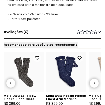
detalhe de laço feminino, é o presente perfeito para ela. Use-
os em casa para o melhor dia de autocuidado.
• 96% acrílico / 2% náilon / 2% lurex
• Forro 100% poliéster
Avaliações (0)
Recomendado para você
Vistos recentemente
Meia UGG Laila Bow
Meia UGG Nessie Fleece
Meia Ugg 
Fleece Lined Cinza
Lined Azul Marinho
Lined Be
R$ 399,00
R$ 399,00
R$ 399,0