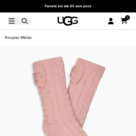
Parcele em até 6X sem juros
0
Roupas
Meias