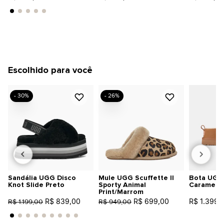
Escolhido para você
- 30%
- 26%
Sandália UGG Disco
Mule UGG Scuffette II
Bota UGG 
Knot Slide Preto
Sporty Animal
Caramelo
Print/Marrom
R$ 839,00
R$ 699,00
R$ 1.399,
R$ 1.199,00
R$ 949,00