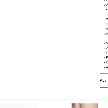
vo
de 
Es
no
in
pa
• M
• 
• F
• 
• 
• 
Aval