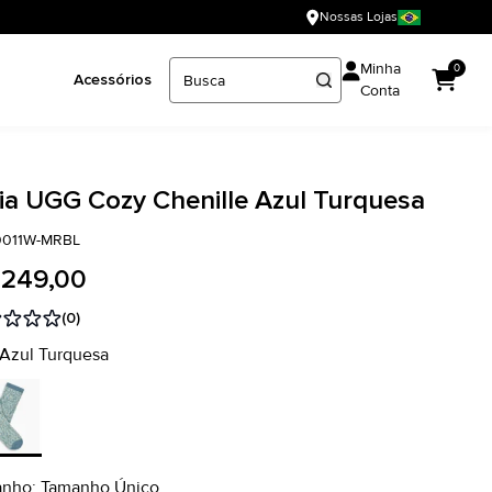
Nossas Lojas
Minha
0
Acessórios
Conta
ia UGG Cozy Chenille Azul Turquesa
011W-MRBL
 249,00
(0)
 Azul Turquesa
nho: Tamanho Único