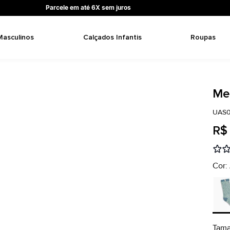
Parcele em até 6X sem juros
Masculinos
Calçados Infantis
Roupas
Me
UAS0
R$
Cor:
Tama