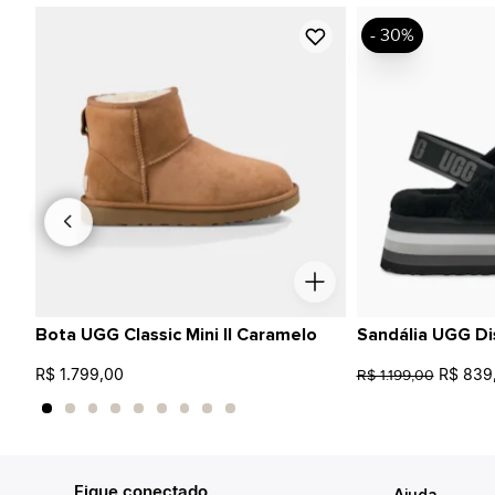
- 30%
Bota UGG Classic Mini II Caramelo
Sandália UGG Di
R$ 1.799,00
R$ 839
R$ 1.199,00
Fique conectado
Ajuda