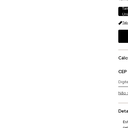
Ta
Ún
Tab
Cálc
CEP
Não 
Deta
Es
pe