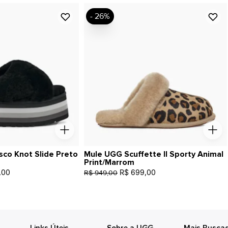
- 26%
sco Knot Slide Preto
Mule UGG Scuffette II Sporty Animal
Print/Marrom
,00
R$ 699,00
R$ 949,00
Links Úteis
Sobre a UGG
Mais Busca