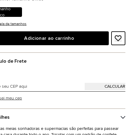
manho
ico
ela de tamanhos
Adicionar ao carrinho
ulo de Frete
sei meu cep
lhes
tas meias sonhadoras e supermacias são perfeitas para passear
la casa durante todo o ano. Tricotar com um padrão de confete,