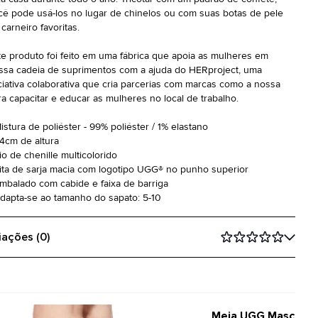
cê pode usá-los no lugar de chinelos ou com suas botas de pele
carneiro favoritas.
te produto foi feito em uma fábrica que apoia as mulheres em
ssa cadeia de suprimentos com a ajuda do HERproject, uma
iciativa colaborativa que cria parcerias com marcas como a nossa
ra capacitar e educar as mulheres no local de trabalho.
istura de poliéster - 99% poliéster / 1% elastano
24cm de altura
io de chenille multicolorido
Fita de sarja macia com logotipo UGG® no punho superior
Embalado com cabide e faixa de barriga
Adapta-se ao tamanho do sapato: 5-10
iações (0)
Meia UGG Masculina 