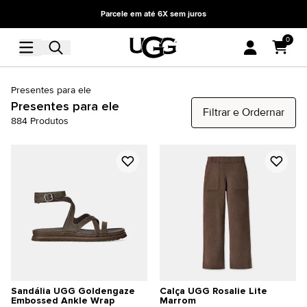
Parcele em até 6X sem juros
0
Presentes para ele
Presentes para ele
Filtrar e Ordernar
884
Produtos
Sandália UGG Goldengaze
Calça UGG Rosalie Lite
Embossed Ankle Wrap
Marrom