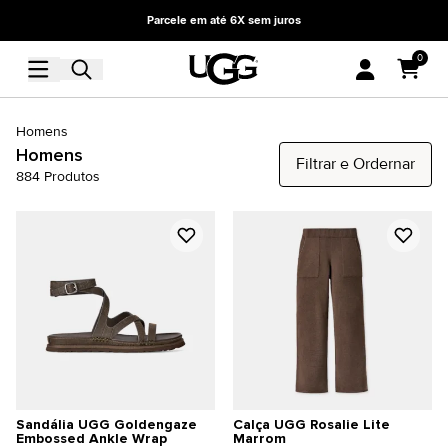
Parcele em até 6X sem juros
0
Homens
Homens
Filtrar e Ordernar
884
Produtos
Sandália UGG Goldengaze
Calça UGG Rosalie Lite
Embossed Ankle Wrap
Marrom