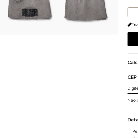
Tab
Cálc
CEP
Não 
Deta
Pe
tr