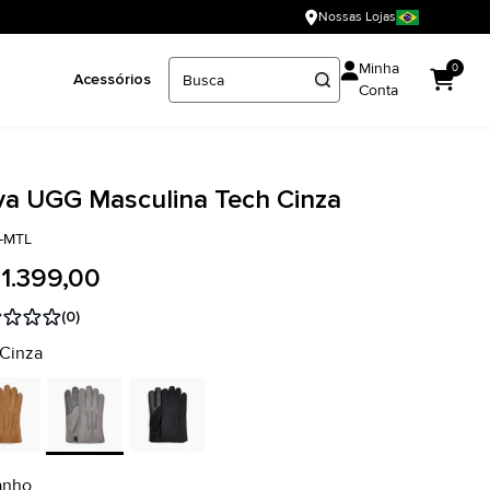
Nossas Lojas
Minha
0
Acessórios
Conta
va UGG Masculina Tech Cinza
2-MTL
 1.399,00
(0)
 Cinza
anho