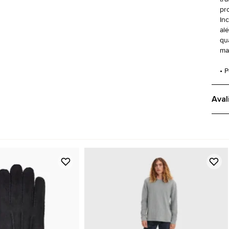
pr
In
al
qu
ma
• 
Aval