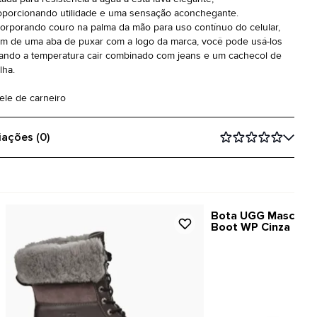
oporcionando utilidade e uma sensação aconchegante.
corporando couro na palma da mão para uso contínuo do celular,
ém de uma aba de puxar com a logo da marca, você pode usá-los
ando a temperatura cair combinado com jeans e um cachecol de
lha.
Pele de carneiro
iações (0)
Bota UGG Masculin
Boot WP Cinza