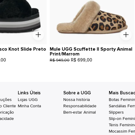
sco Knot Slide Preto
Mule UGG Scuffette II Sporty Animal
Print/Marrom
,00
R$ 699,00
R$ 949,00
Links Úteis
Sobre a UGG
Mais Busca
luções
Lojas UGG
Nossa história
Botas Femini
o Cliente
Minha Conta
Responsabilidade
Sandálias Fem
bricação
Bem-estar Animal
Slippers
vacidade
Slip-on Femin
Tênis Feminin
Mocassim Fem