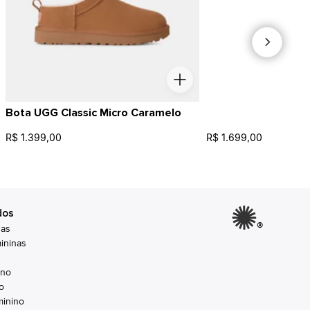
Bota UGG Classic Micro Caramelo
R$ 1.399,00
R$ 1.699,00
dos
®
nas
ininas
ino
o
inino