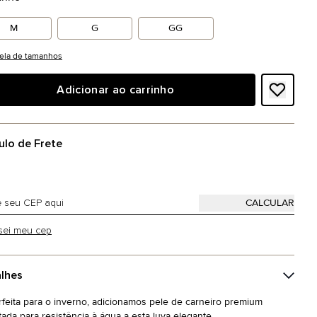
M
G
GG
ela de tamanhos
Adicionar ao carrinho
ulo de Frete
sei meu cep
lhes
rfeita para o inverno, adicionamos pele de carneiro premium
atada para resistência à água a esta luva elegante,