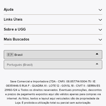
Ajuda
Links Úteis
Sobre a UGG
Mais Buscados
Save Comercial e Importadora LTDA - CNPJ: 08.857.714/0004-75 | IE:
08351446-5 RUA F - QUADRA XI - LOTE 12 - G01/SL 18 - CIVIT II - SERRA/ES
29160-124 © Todos os direitos reservados. Eventuais promoções, descontos
e prazos de pagamento expostos aqui são válidos apenas para compras via
internet. As fotos, textos e layout aqui veiculados são de propriedade da
Loja. É proibida a utilização total ou parcial sem autorização.