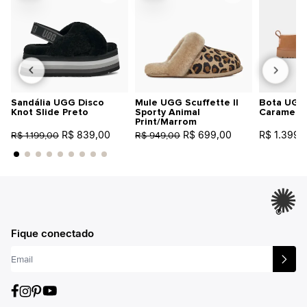
Sandália UGG Disco
Mule UGG Scuffette II
Bota UGG 
Knot Slide Preto
Sporty Animal
Caramelo
Print/Marrom
R$ 839,00
R$ 699,00
R$ 1.399,
R$ 1.199,00
R$ 949,00
®
Fique conectado