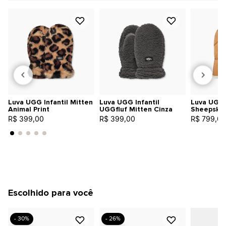
Luva UGG Infantil Mitten
Luva UGG Infantil
Luva UGG I
Animal Print
UGGfluf Mitten Cinza
Sheepskin
R$ 399,00
R$ 399,00
R$ 799,00
Escolhido para você
- 30%
- 26%