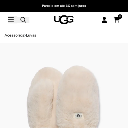
Parcele em até 6X sem juros
0
Acessórios
Luvas