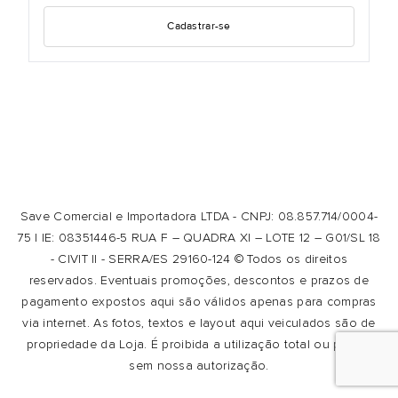
Cadastrar-se
Save Comercial e Importadora LTDA - CNPJ: 08.857.714/0004-
75 | IE: 08351446-5 RUA F – QUADRA XI – LOTE 12 – G01/SL 18
- CIVIT II - SERRA/ES 29160-124 © Todos os direitos
reservados. Eventuais promoções, descontos e prazos de
pagamento expostos aqui são válidos apenas para compras
via internet. As fotos, textos e layout aqui veiculados são de
propriedade da Loja. É proibida a utilização total ou parcial
sem nossa autorização.