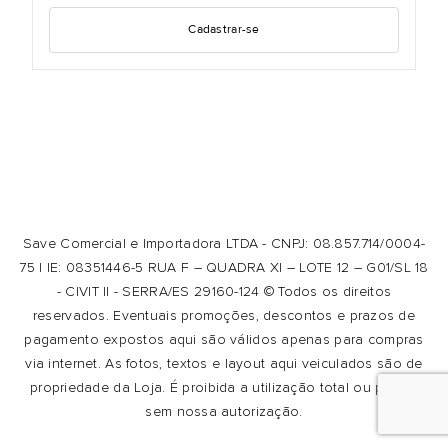
Cadastrar-se
Save Comercial e Importadora LTDA - CNPJ: 08.857.714/0004-
75 | IE: 08351446-5 RUA F – QUADRA XI – LOTE 12 – G01/SL 18
- CIVIT II - SERRA/ES 29160-124 © Todos os direitos
reservados. Eventuais promoções, descontos e prazos de
pagamento expostos aqui são válidos apenas para compras
via internet. As fotos, textos e layout aqui veiculados são de
propriedade da Loja. É proibida a utilização total ou parcial
sem nossa autorização.