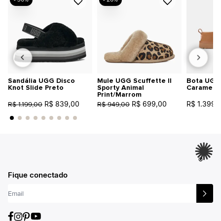
Sandália UGG Disco
Mule UGG Scuffette II
Bota UGG 
Knot Slide Preto
Sporty Animal
Caramelo
Print/Marrom
R$ 839,00
R$ 699,00
R$ 1.399,
R$ 1.199,00
R$ 949,00
®
Fique conectado