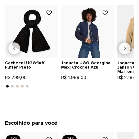
Cachecol UGGfluff
Jaqueta UGG Georgina
Jaqueta U
Puffer Preto
Maxi Crochet Azul
Janson UGG
Marrom
R$ 799,00
R$ 1.999,00
R$ 2.199,
Escolhido para você
- 30%
- 26%