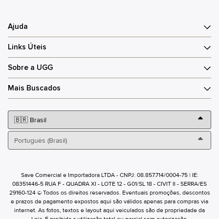
Ajuda
Links Úteis
Sobre a UGG
Mais Buscados
Save Comercial e Importadora LTDA - CNPJ: 08.857.714/0004-75 | IE:
08351446-5 RUA F - QUADRA XI - LOTE 12 - G01/SL 18 - CIVIT II - SERRA/ES
29160-124 © Todos os direitos reservados. Eventuais promoções, descontos
e prazos de pagamento expostos aqui são válidos apenas para compras via
internet. As fotos, textos e layout aqui veiculados são de propriedade da