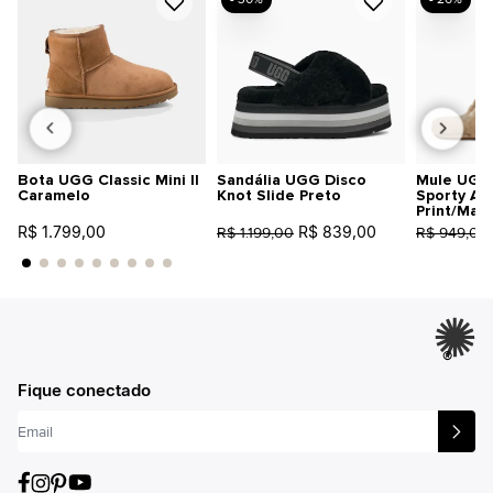
Bota UGG Classic Mini II
Sandália UGG Disco
Mule UGG 
Caramelo
Knot Slide Preto
Sporty An
Print/Mar
R$ 1.799,00
R$ 839,00
R$ 1.199,00
R$ 949,00
®
Fique conectado