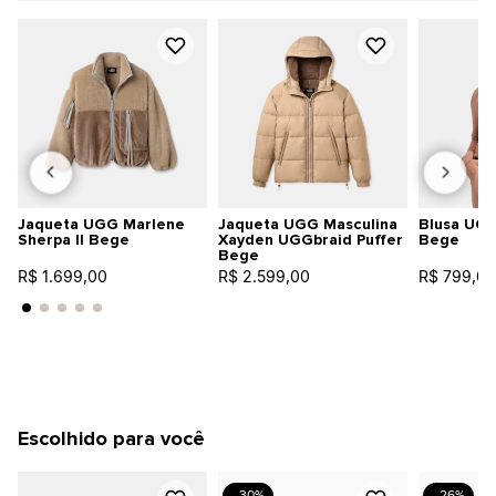
Jaqueta UGG Marlene
Jaqueta UGG Masculina
Blusa UG
Sherpa II Bege
Xayden UGGbraid Puffer
Bege
Bege
R$ 1.699,00
R$ 2.599,00
R$ 799,00
Escolhido para você
- 30%
- 26%