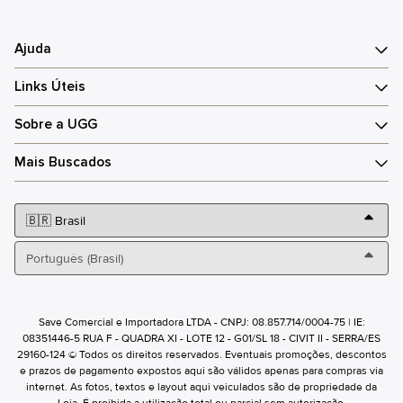
Ajuda
Links Úteis
Sobre a UGG
Mais Buscados
Save Comercial e Importadora LTDA - CNPJ: 08.857.714/0004-75 | IE:
08351446-5 RUA F - QUADRA XI - LOTE 12 - G01/SL 18 - CIVIT II - SERRA/ES
29160-124 © Todos os direitos reservados. Eventuais promoções, descontos
e prazos de pagamento expostos aqui são válidos apenas para compras via
internet. As fotos, textos e layout aqui veiculados são de propriedade da