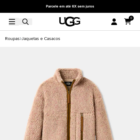
Parcele em até 6X sem juros
0
Roupas
Jaquetas e Casacos