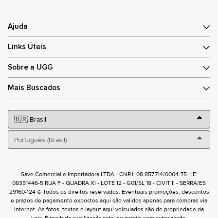
Ajuda
Links Úteis
Sobre a UGG
Mais Buscados
Save Comercial e Importadora LTDA - CNPJ: 08.857.714/0004-75 | IE:
08351446-5 RUA F - QUADRA XI - LOTE 12 - G01/SL 18 - CIVIT II - SERRA/ES
29160-124 © Todos os direitos reservados. Eventuais promoções, descontos
e prazos de pagamento expostos aqui são válidos apenas para compras via
internet. As fotos, textos e layout aqui veiculados são de propriedade da