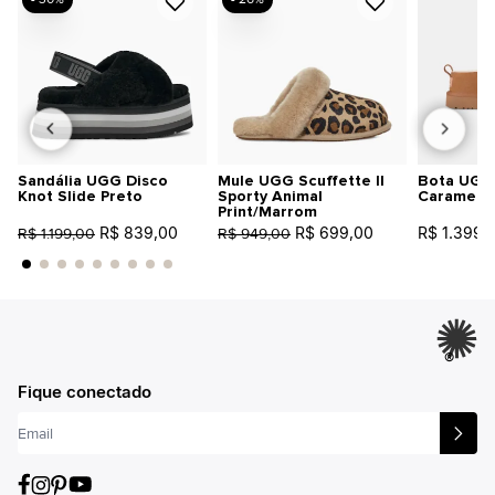
Sandália UGG Disco
Mule UGG Scuffette II
Bota UGG 
Knot Slide Preto
Sporty Animal
Caramelo
Print/Marrom
R$ 839,00
R$ 699,00
R$ 1.399,
R$ 1.199,00
R$ 949,00
®
Fique conectado