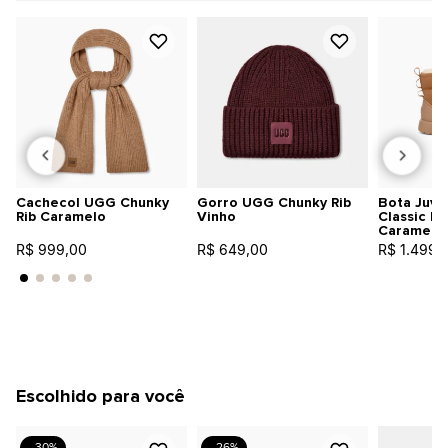
Cachecol UGG Chunky
Gorro UGG Chunky Rib
Bota Juve
Rib Caramelo
Vinho
Classic M
Caramelo
R$ 999,00
R$ 649,00
R$ 1.499,
Escolhido para você
- 30%
- 26%