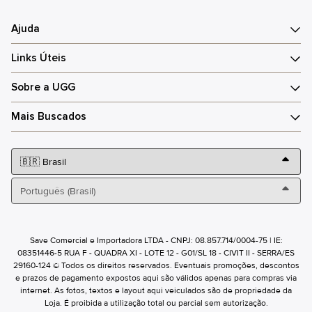
Ajuda
Links Úteis
Sobre a UGG
Mais Buscados
Save Comercial e Importadora LTDA - CNPJ: 08.857.714/0004-75 | IE:
08351446-5 RUA F - QUADRA XI - LOTE 12 - G01/SL 18 - CIVIT II - SERRA/ES
29160-124 © Todos os direitos reservados. Eventuais promoções, descontos
e prazos de pagamento expostos aqui são válidos apenas para compras via
internet. As fotos, textos e layout aqui veiculados são de propriedade da
Loja. É proibida a utilização total ou parcial sem autorização.