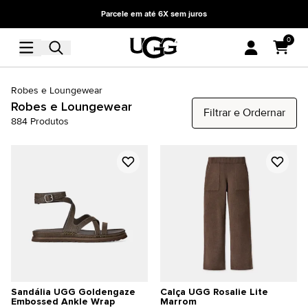
Parcele em até 6X sem juros
0
Robes e Loungewear
Robes e Loungewear
Filtrar e Ordernar
884
Produtos
Sandália UGG Goldengaze
Calça UGG Rosalie Lite
Embossed Ankle Wrap
Marrom