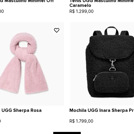
G Masculino Minimel Off
Tênis UGG Masculino Minime
Caramelo
00
R$ 1.299,00
l UGG Sherpa Rosa
Mochila UGG Inara Sherpa P
0
R$ 1.799,00