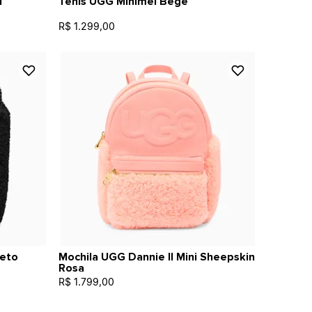
l
Tênis UGG Minimel Bege
R$ 1.299,00
reto
Mochila UGG Dannie II Mini Sheepskin
Rosa
R$ 1.799,00